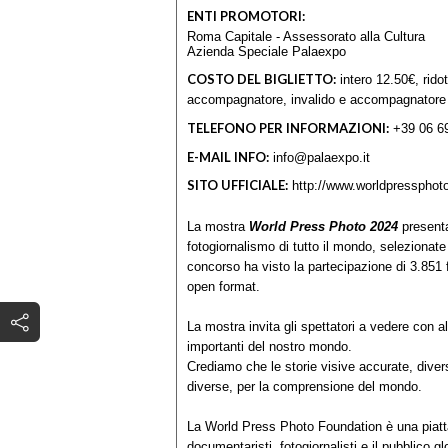
ENTI PROMOTORI:
Roma Capitale - Assessorato alla Cultura
Azienda Speciale Palaexpo
COSTO DEL BIGLIETTO:
intero 12.50€, ridot
accompagnatore, invalido e accompagnatore
TELEFONO PER INFORMAZIONI:
+39 06 6
E-MAIL INFO:
info@palaexpo.it
SITO UFFICIALE:
http://www.worldpressphoto
La mostra
World Press Photo 2024
presenta
fotogiornalismo di tutto il mondo, selezionate
concorso ha visto la partecipazione di 3.851 f
open format.
La mostra invita gli spettatori a vedere con alt
importanti del nostro mondo.
Crediamo che le storie visive accurate, diversif
diverse, per la comprensione del mondo.
La World Press Photo Foundation è una piatta
documentaristi, fotogiornalisti e il pubblico g