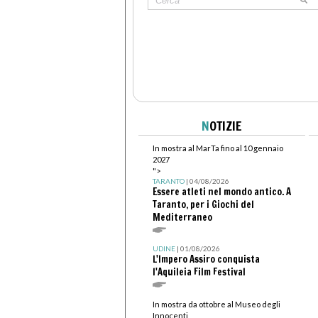
N
OTIZIE
In mostra al MarTa fino al 10 gennaio
2027
">
TARANTO
| 04/08/2026
Essere atleti nel mondo antico. A
Taranto, per i Giochi del
Mediterraneo
UDINE
| 01/08/2026
L'Impero Assiro conquista
l'Aquileia Film Festival
In mostra da ottobre al Museo degli
Innocenti