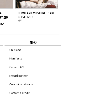
A
CLEVELAND MUSEUM OF ART
SPAZIO
CLEVELAND
NTO
I
NFO
Chi siamo
Manifesto
Canali e APP
I nostri partner
Comunicati stampa
Contatti e crediti