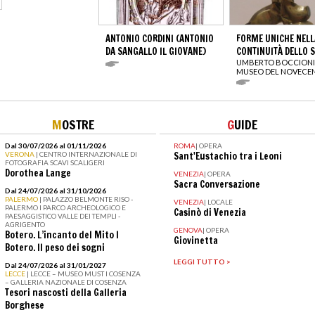
ANTONIO CORDINI (ANTONIO
FORME UNICHE NELL
DA SANGALLO IL GIOVANE)
CONTINUITÀ DELLO 
UMBERTO BOCCIONI
MUSEO DEL NOVECE
M
OSTRE
G
UIDE
Dal 30/07/2026 al 01/11/2026
ROMA
|
OPERA
VERONA
| CENTRO INTERNAZIONALE DI
Sant'Eustachio tra i Leoni
FOTOGRAFIA SCAVI SCALIGERI
Dorothea Lange
VENEZIA
|
OPERA
Sacra Conversazione
Dal 24/07/2026 al 31/10/2026
PALERMO
| PALAZZO BELMONTE RISO -
VENEZIA
|
LOCALE
PALERMO I PARCO ARCHEOLOGICO E
Casinò di Venezia
PAESAGGISTICO VALLE DEI TEMPLI -
AGRIGENTO
GENOVA
|
OPERA
Botero. L’incanto del Mito I
Giovinetta
Botero. Il peso dei sogni
LEGGI TUTTO >
Dal 24/07/2026 al 31/01/2027
LECCE
| LECCE – MUSEO MUST I COSENZA
– GALLERIA NAZIONALE DI COSENZA
Tesori nascosti della Galleria
Borghese