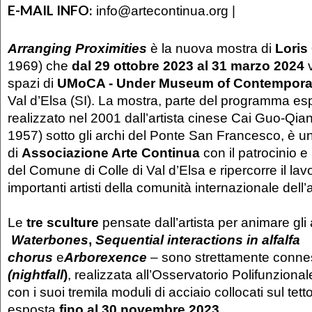
E-MAIL INFO:
info@artecontinua.org |
Arranging Proximities
è la nuova mostra di
Loris
1969) che
dal 29 ottobre 2023 al 31 marzo 2024
v
spazi di
UMoCA - Under Museum of Contemporar
Val d’Elsa (SI). La mostra, parte del programma es
realizzato nel 2001 dall’artista cinese Cai Guo-Qi
1957) sotto gli archi del Ponte San Francesco, è u
di
Associazione Arte Continua
con il patrocinio e
del Comune di Colle di Val d’Elsa e ripercorre il lav
importanti artisti della comunità internazionale dell’a
Le
tre sculture
pensate dall’artista per animare gli 
Waterbones
,
Sequential interactions in alfalfa
chorus
e
Arborexence
– sono strettamente conn
(nightfall
)
, realizzata all’Osservatorio Polifunzional
con i suoi tremila moduli di acciaio collocati sul tett
esposta
fino al 30 novembre 2023
.