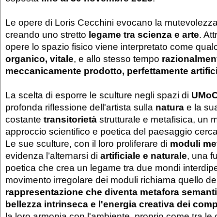
Le opere di Loris Cecchini evocano la mutevolezza 
creando uno stretto
legame tra scienza e arte
. At
opere lo spazio fisico viene interpretato come qua
organico, vitale
, e allo stesso tempo
razionalment
meccanicamente prodotto, perfettamente artific
La scelta di esporre le sculture negli spazi di
UMo
profonda riflessione dell'artista sulla
natura
e la su
costante
transitorietà
strutturale e metafisica, un 
approccio scientifico e poetica del paesaggio cercan
Le sue sculture, con il loro proliferare di
moduli meta
evidenza l’alternarsi di
artificiale e naturale
, una f
poetica che crea un legame tra due mondi interdipen
movimento irregolare dei moduli richiama quello del
rappresentazione che diventa metafora semant
bellezza intrinseca e l'energia creativa dei comp
la loro armonia con l'ambiente, proprio come tra le