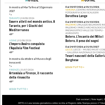
Dal 30/07/2026 al 01/11/2026
In mostra al MarTa fino al 10 gennaio
VERONA
| CENTRO INTERNAZIONAL
2027
FOTOGRAFIA SCAVI SCALIGERI
">
Dorothea Lange
TARANTO
| 04/08/2026
Essere atleti nel mondo antico. A
Dal 24/07/2026 al 31/10/2026
PALERMO
| PALAZZO BELMONTE RIS
Taranto, per i Giochi del
PALERMO I PARCO ARCHEOLOGICO 
Mediterraneo
PAESAGGISTICO VALLE DEI TEMPLI -
AGRIGENTO
Botero. L’incanto del Mito I
Botero. Il peso dei sogni
UDINE
| 01/08/2026
L'Impero Assiro conquista
Dal 24/07/2026 al 31/01/2027
l'Aquileia Film Festival
LECCE
| LECCE – MUSEO MUST I CO
– GALLERIA NAZIONALE DI COSENZ
Tesori nascosti della Galleri
In mostra da ottobre al Museo degli
Borghese
Innocenti
">
LEGGI TUTTO >
FIRENZE
| 31/07/2026
Artemisia a Firenze, il racconto
della rinascita
LEGGI TUTTO >
|
|
Dati societari
Note legali
ARTE.it è una testata giornalistica online iscritta al Registro della Stampa presso il Trib