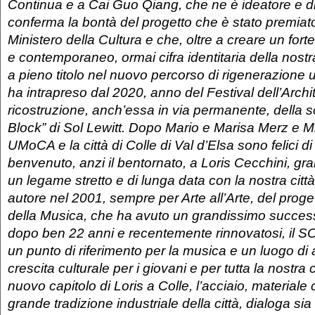
Continua e a Cai Guo Qiang, che ne è ideatore e di
conferma la bontà del progetto che è stato premiato
Ministero della Cultura e che, oltre a creare un forte
e contemporaneo, ormai cifra identitaria della nostra 
a pieno titolo nel nuovo percorso di rigenerazione
ha intrapreso dal 2020, anno del Festival dell’Archit
ricostruzione, anch’essa in via permanente, della s
Block” di Sol Lewitt. Dopo Mario e Marisa Merz e 
UMoCA e la città di Colle di Val d’Elsa sono felici d
benvenuto, anzi il bentornato, a Loris Cecchini, gr
un legame stretto e di lunga data con la nostra citt
autore nel 2001, sempre per Arte all’Arte, del pro
della Musica, che ha avuto un grandissimo success
dopo ben 22 anni e recentemente rinnovatosi, il S
un punto di riferimento per la musica e un luogo d
crescita culturale per i giovani e per tutta la nostra
nuovo capitolo di Loris a Colle, l’acciaio, materiale
grande tradizione industriale della città, dialoga si