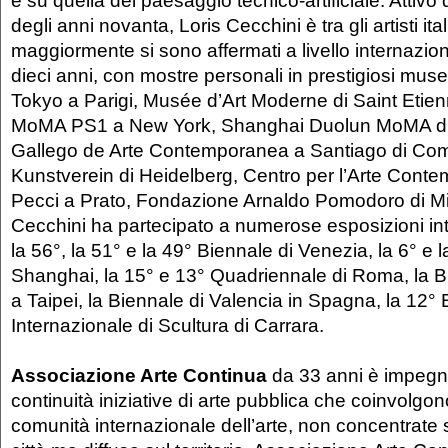
e su quella del paesaggio tecnico-artificiale. Attiv
degli anni novanta, Loris Cecchini è tra gli artisti ita
maggiormente si sono affermati a livello internaziona
dieci anni, con mostre personali in prestigiosi musei
Tokyo a Parigi, Musée d’Art Moderne di Saint Etie
MoMA PS1 a New York, Shanghai Duolun MoMA di
Gallego de Arte Contemporanea a Santiago di Com
Kunstverein di Heidelberg, Centro per l’Arte Cont
Pecci a Prato, Fondazione Arnaldo Pomodoro di Mi
Cecchini ha partecipato a numerose esposizioni inte
la 56°, la 51° e la 49° Biennale di Venezia, la 6° e 
Shanghai, la 15° e 13° Quadriennale di Roma, la B
a Taipei, la Biennale di Valencia in Spagna, la 12°
Internazionale di Scultura di Carrara.
Associazione Arte Continua
da 33 anni è impegna
continuità iniziative di arte pubblica che coinvolgono
comunità internazionale dell’arte, non concentrate 