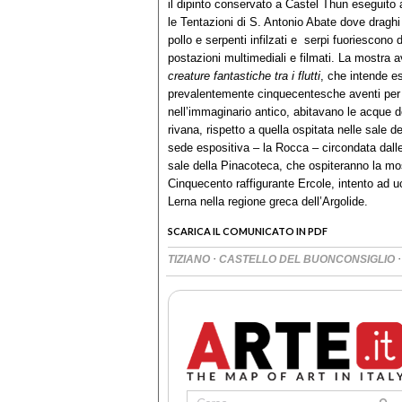
il dipinto conservato a Castel Thun eseguito a
le Tentazioni di S. Antonio Abate dove dragh
pollo e serpenti infilzati e serpi fuoriescono
postazioni multimediali e filmati. La mostra a
creature fantastiche tra i flutti
, che intende e
prevalentemente cinquecentesche aventi per t
nell’immaginario antico, abitavano le acque dei
rivana, rispetto a quella ospitata nelle sale de
sede espositiva – la Rocca – circondata dal
sale della Pinacoteca, che ospiteranno la most
Cinquecento raffigurante Ercole, intento ad u
Lerna nella regione greca dell’Argolide.
SCARICA IL COMUNICATO IN PDF
·
TIZIANO
CASTELLO DEL BUONCONSIGLIO