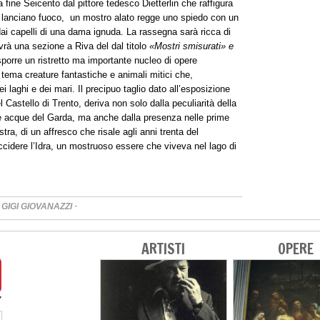
 fine Seicento dal pittore tedesco Dietterlin che raffigura
i lanciano fuoco, un mostro alato regge uno spiedo con un
 dai capelli di una dama ignuda. La rassegna sarà ricca di
vrà una sezione a Riva del dal titolo
«Mostri smisurati» e
sporre un ristretto ma importante nucleo di opere
ema creature fantastiche e animali mitici che,
 laghi e dei mari. Il precipuo taglio dato all’esposizione
l Castello di Trento, deriva non solo dalla peculiarità della
le acque del Garda, ma anche dalla presenza nelle prime
ra, di un affresco che risale agli anni trenta del
ccidere l’Idra, un mostruoso essere che viveva nel lago di
·
·
GIGI GIOVANAZZI
ARTISTI
OPERE