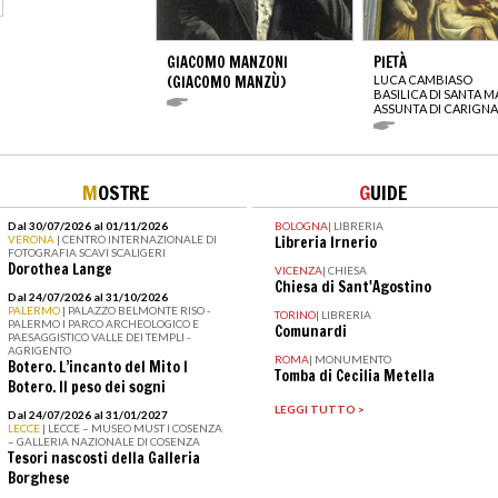
GIACOMO MANZONI
PIETÀ
(GIACOMO MANZÙ)
LUCA CAMBIASO
BASILICA DI SANTA M
ASSUNTA DI CARIGN
M
OSTRE
G
UIDE
Dal 30/07/2026 al 01/11/2026
BOLOGNA
|
LIBRERIA
VERONA
| CENTRO INTERNAZIONALE DI
Libreria Irnerio
FOTOGRAFIA SCAVI SCALIGERI
Dorothea Lange
VICENZA
|
CHIESA
Chiesa di Sant'Agostino
Dal 24/07/2026 al 31/10/2026
PALERMO
| PALAZZO BELMONTE RISO -
TORINO
|
LIBRERIA
PALERMO I PARCO ARCHEOLOGICO E
Comunardi
PAESAGGISTICO VALLE DEI TEMPLI -
AGRIGENTO
ROMA
|
MONUMENTO
Botero. L’incanto del Mito I
Tomba di Cecilia Metella
Botero. Il peso dei sogni
LEGGI TUTTO >
Dal 24/07/2026 al 31/01/2027
LECCE
| LECCE – MUSEO MUST I COSENZA
– GALLERIA NAZIONALE DI COSENZA
Tesori nascosti della Galleria
Borghese