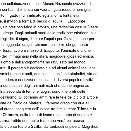
a in collaborazione con il Museo Nazionale svizzero di
centauri dipinti sia sui vasi a figure rosse e nere greci,
nto, il gatto mummificato egiziano, la fontanella
e, il rhyton a forma di becco d’ aquila, il Laooconte
, un prezioso falco in bronzo, una rarissima casula (veste
il drago. Dagli animali sacri della tradizione cristiana alla
li dei: il cigno, il toro e l’aquila per Giove, il leone per
le leggende: draghi, chimere, unicorni, sfingi, mostri
o, forza lavoro e mezzo di trasporto, l’animale è anche
e dell’immaginario nella sfera magico-religiosa ed eroica.
ell’uomo e dell’antropomorfismo ravvisato nel mondo
ra. Il percorso è dedicato sia ad alcuni animali reali che
ini transculturali, complessi significati simbolici, sia ad
e credenze condivisi o peculiari di diversi popoli e civiltà.
i sono alcuni degli animali reali che danno origine ad
ili a seconda di tempi e luoghi, sono interpreti delle
dell’uomo. Si potranno ammirare le tele del ciclo di Ercole
ente da Paolo de Matteis, il famoso drago con due ali
i draghi nacquero dall'unione tra il multiteste
Tifone
e la
no
Chimera
, dalla testa di leone e dal corpo di serpente-
 Lerna
, rettile con molte teste che verrà poi ucciso
dalle cento teste e
Scilla
, dai tentacoli di piovra. Magnifico