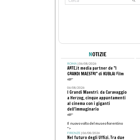
N
OTIZIE
ROMA
| 06/08/2026
ARTE.it media partner de "I
GRANDI MAESTRI" di KUBLAI Film
06/08/2026
I Grandi Maestri: da Caravaggio
a Herzog, cinque appuntamenti
al cinema con i giganti
dell'immaginario
Il nuovo volto del museo fiorentino
">
FIRENZE
| 06/08/2026
Nel futuro degli Uffizi. Tra due