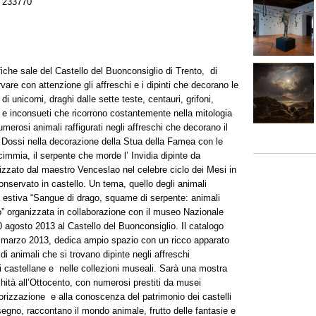
 233770
iche sale del Castello del Buonconsiglio di Trento, di
are con attenzione gli affreschi e i dipinti che decorano le
i unicorni, draghi dalle sette teste, centauri, grifoni,
ici e inconsueti che ricorrono costantemente nella mitologia
umerosi animali raffigurati negli affreschi che decorano il
 Dossi nella decorazione della Stua della Famea con le
cimmia, il serpente che morde l’ Invidia dipinte da
izzato dal maestro Venceslao nel celebre ciclo dei Mesi in
conservato in castello. Un tema, quello degli animali
a estiva “Sangue di drago, squame di serpente: animali
io” organizzata in collaborazione con il museo Nazionale
10 agosto 2013 al Castello del Buonconsiglio. Il catalogo
a marzo 2013, dedica ampio spazio con un ricco apparato
i animali che si trovano dipinte negli affreschi
i castellane e nelle collezioni museali. Sarà una mostra
tichità all’Ottocento, con numerosi prestiti da musei
lorizzazione e alla conoscenza del patrimonio dei castelli
disegno, raccontano il mondo animale, frutto delle fantasie e