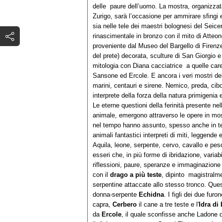
delle paure dell’uomo. La mostra, organizzat
Zurigo, sarà l’occasione per ammirare sfingi e 
sia nelle tele dei maestri bolognesi del Seice
rinascimentale in bronzo con il mito di Atteon
proveniente dal Museo del Bargello di Firenze
del prete) decorata, sculture di San Giorgio e 
mitologia con Diana cacciatrice a quelle care ag
Sansone ed Ercole. E ancora i veri mostri del
marini, centauri e sirene. Nemico, preda, cib
interprete della forza della natura primigenia 
Le eterne questioni della ferinità presente n
animale, emergono attraverso le opere in most
nel tempo hanno assunto, spesso anche in term
animali fantastici interpreti di miti, leggende 
Aquila, leone, serpente, cervo, cavallo e pesc
esseri che, in più forme di ibridazione, variab
riflessioni, paure, speranze e immaginazione 
con il
drago a più teste
, dipinto magistralm
serpentine attaccate allo stesso tronco. Quest
donna-serpente
Echidna
. I figli dei due furo
capra,
Cerbero
il cane a tre teste e l'
Idra di
da
Ercole
, il quale sconfisse anche Ladone 