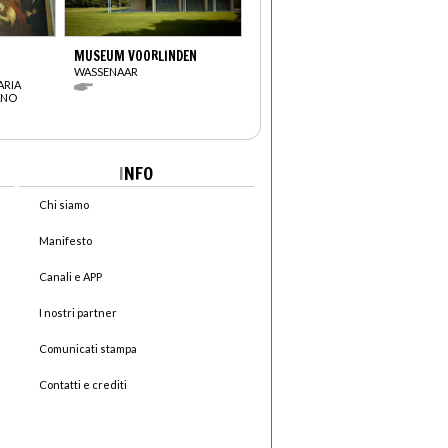
MUSEUM VOORLINDEN
WASSENAAR
ARIA
ANO
I
NFO
Chi siamo
Manifesto
Canali e APP
I nostri partner
Comunicati stampa
Contatti e crediti