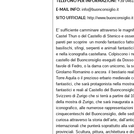
TELEFONO PER INFORMAZIONI:
+39 0461
E-MAIL INFO:
info@buonconsiglio.it
SITO UFFICIALE:
http://www.buonconsiglio.it
E' sufficiente camminare attraverso le magnif
Castel Thun o del Castello di Stenico e osserv
pareti per scoprire un mondo fantastico fatto d
basilischi, sfingi, serpenti e animali fantast
e nella iconografia castellana. Colpiscono i n
castello del Buonconsiglio eseguiti da Dosso
favole di Fedro, o la dama con unicorno, la s
Girolamo Romanino o ancora il bestiario real
Torre Aquila o il prezioso erbario medievale 
fantastici, che sarà protagonista nella mostr
fantastici e reali al Castello del Buonconsigl
Svizzero di Zurigo che si terrà a partire dal 
della mostra di Zurigo, che sarà inaugurata 
iconografico, alle numerose rappresentazioni d
cinquecenteschi del Buonconsiglio, delle sed
curiosa attraverso la storia dell’arte, dall’an
internazionali che punterà soprattutto alla va
provinciali. Scultura, pittura, architettura e 