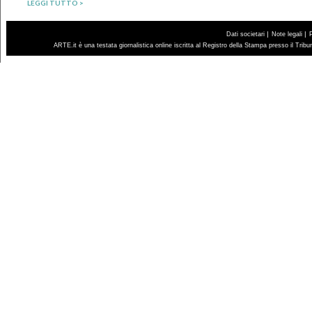
LEGGI TUTTO >
|
|
Dati societari
Note legali
ARTE.it è una testata giornalistica online iscritta al Registro della Stampa presso il Trib