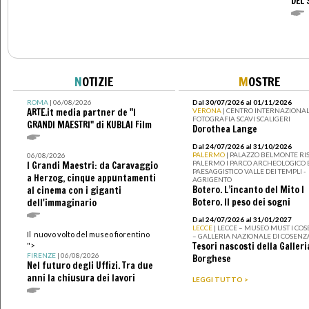
DEL 
N
OTIZIE
M
OSTRE
ROMA
| 06/08/2026
Dal 30/07/2026 al 01/11/2026
ARTE.it media partner de "I
VERONA
| CENTRO INTERNAZIONAL
FOTOGRAFIA SCAVI SCALIGERI
GRANDI MAESTRI" di KUBLAI Film
Dorothea Lange
Dal 24/07/2026 al 31/10/2026
PALERMO
| PALAZZO BELMONTE RIS
06/08/2026
PALERMO I PARCO ARCHEOLOGICO 
I Grandi Maestri: da Caravaggio
PAESAGGISTICO VALLE DEI TEMPLI -
a Herzog, cinque appuntamenti
AGRIGENTO
Botero. L’incanto del Mito I
al cinema con i giganti
Botero. Il peso dei sogni
dell'immaginario
Dal 24/07/2026 al 31/01/2027
LECCE
| LECCE – MUSEO MUST I CO
Il nuovo volto del museo fiorentino
– GALLERIA NAZIONALE DI COSENZ
Tesori nascosti della Galleri
">
FIRENZE
| 06/08/2026
Borghese
Nel futuro degli Uffizi. Tra due
anni la chiusura dei lavori
LEGGI TUTTO >