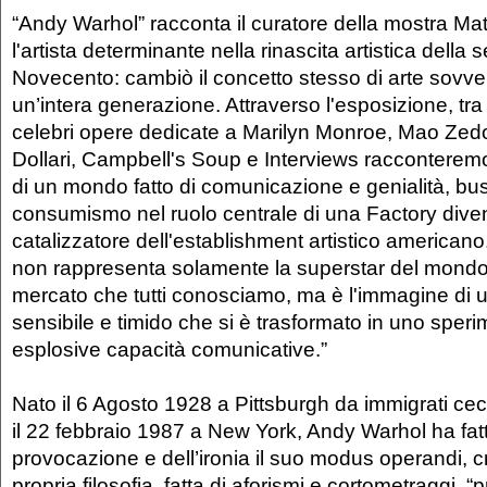
“Andy Warhol” racconta il curatore della mostra Ma
l'artista determinante nella rinascita artistica dell
Novecento: cambiò il concetto stesso di arte sovver
un’intera generazione. Attraverso l'esposizione, tra l
celebri opere dedicate a Marilyn Monroe, Mao Zed
Dollari, Campbell's Soup e Interviews racconteremo
di un mondo fatto di comunicazione e genialità, bu
consumismo nel ruolo centrale di una Factory dive
catalizzatore dell'establishment artistico americano. 
non rappresenta solamente la superstar del mondo d
mercato che tutti conosciamo, ma è l'immagine di 
sensibile e timido che si è trasformato in uno speri
esplosive capacità comunicative.”
Nato il 6 Agosto 1928 a Pittsburgh da immigrati ce
il 22 febbraio 1987 a New York, Andy Warhol ha fatt
provocazione e dell’ironia il suo modus operandi, 
propria filosofia, fatta di aforismi e cortometraggi, “