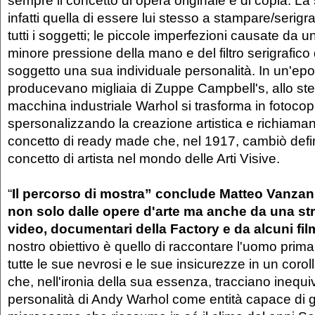
sempre il concetto di opera originale e di copia. La
infatti quella di essere lui stesso a stampare/seri
tutti i soggetti; le piccole imperfezioni causate da
minore pressione della mano e del filtro serigrafic
soggetto una sua individuale personalità. In un'epoc
producevano migliaia di Zuppe Campbell's, allo s
macchina industriale Warhol si trasforma in fotocopi
spersonalizzando la creazione artistica e richiama
concetto di ready made che, nel 1917, cambiò defin
concetto di artista nel mondo delle Arti Visive.
“
Il percorso di mostra” conclude Matteo Vanza
non solo dalle opere d'arte ma anche da una str
video, documentari della Factory e da alcuni film
nostro obiettivo è quello di raccontare l'uomo prima 
tutte le sue nevrosi e le sue insicurezze in un coroll
che, nell'ironia della sua essenza, tracciano inequ
personalità di Andy Warhol come entità capace di 