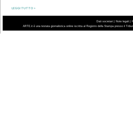
LEGGI TUTTO >
|
|
Dati societari
Note legali
ARTE.it è una testata giornalistica online iscritta al Registro della Stampa presso il Trib