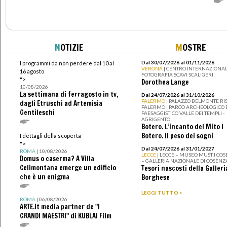
N
OTIZIE
M
OSTRE
Dal 30/07/2026 al 01/11/2026
I programmi da non perdere dal 10 al
VERONA
| CENTRO INTERNAZIONAL
16 agosto
FOTOGRAFIA SCAVI SCALIGERI
">
Dorothea Lange
10/08/2026
La settimana di ferragosto in tv,
Dal 24/07/2026 al 31/10/2026
PALERMO
| PALAZZO BELMONTE RIS
dagli Etruschi ad Artemisia
PALERMO I PARCO ARCHEOLOGICO 
Gentileschi
PAESAGGISTICO VALLE DEI TEMPLI -
AGRIGENTO
Botero. L’incanto del Mito I
Botero. Il peso dei sogni
I dettagli della scoperta
">
Dal 24/07/2026 al 31/01/2027
ROMA
| 10/08/2026
LECCE
| LECCE – MUSEO MUST I CO
Domus o caserma? A Villa
– GALLERIA NAZIONALE DI COSENZ
Celimontana emerge un edificio
Tesori nascosti della Galleri
che è un enigma
Borghese
LEGGI TUTTO >
ROMA
| 06/08/2026
ARTE.it media partner de "I
GRANDI MAESTRI" di KUBLAI Film