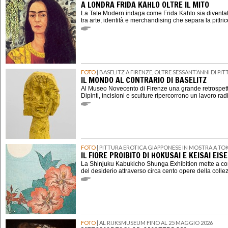
A LONDRA FRIDA KAHLO OLTRE IL MITO
La Tate Modern indaga come Frida Kahlo sia diventat
tra arte, identità e merchandising che separa la pittri
FOTO
| BASELITZ A FIRENZE, OLTRE SESSANT’ANNI DI P
IL MONDO AL CONTRARIO DI BASELITZ
Al Museo Novecento di Firenze una grande retrospett
Dipinti, incisioni e sculture ripercorrono un lavoro rad
FOTO
| PITTURA EROTICA GIAPPONESE IN MOSTRA A TO
IL FIORE PROIBITO DI HOKUSAI E KEISAI EIS
La Shinjuku Kabukicho Shunga Exhibition mette a con
del desiderio attraverso circa cento opere della coll
FOTO
| AL RIJKSMUSEUM FINO AL 25 MAGGIO 2026