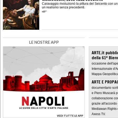
Caravaggio rivoluzionò la pittura del Seicento con u
un realismo senza precedenti.
LE NOSTRE APP
ARTE.it pubbli
della 61ª Bien
occasione dell'ape
Internazionale d'A
Mappa Geopolitica
ARTE E PROPAG
documentario scrit
e Piero Muscarà pe
collaborazione con
grazie all'accordo 
Mediawan Rights c
Axess TV.
VEDI TUTTE LE APP