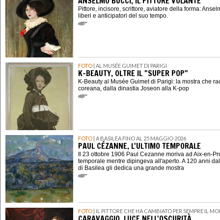
ANSELMO BUCCI, IL PITTORE VOLANTE
Pittore, incisore, scrittore, aviatore della forma: Ansel
liberi e anticipatori del suo tempo.
FOTO
| AL MUSÉE GUIMET DI PARIGI
K-BEAUTY, OLTRE IL "SUPER POP"
K-Beauty al Musée Guimet di Parigi: la mostra che ra
coreana, dalla dinastia Joseon alla K-pop
FOTO
| A BASILEA FINO AL 25 MAGGIO 2026
PAUL CÉZANNE, L'ULTIMO TEMPORALE
Il 23 ottobre 1906 Paul Cezanne moriva ad Aix-en-P
temporale mentre dipingeva all'aperto. A 120 anni dal
di Basilea gli dedica una grande mostra
FOTO
| IL PITTORE CHE HA CAMBIATO PER SEMPRE IL M
CARAVAGGIO, LUCE NELL'OSCURITÀ