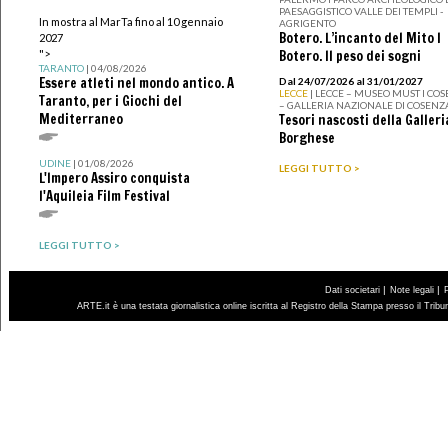
PAESAGGISTICO VALLE DEI TEMPLI -
In mostra al MarTa fino al 10 gennaio
AGRIGENTO
Botero. L’incanto del Mito I
2027
">
Botero. Il peso dei sogni
TARANTO
| 04/08/2026
Essere atleti nel mondo antico. A
Dal 24/07/2026 al 31/01/2027
LECCE
| LECCE – MUSEO MUST I CO
Taranto, per i Giochi del
– GALLERIA NAZIONALE DI COSENZ
Mediterraneo
Tesori nascosti della Galleri
Borghese
UDINE
| 01/08/2026
LEGGI TUTTO >
L'Impero Assiro conquista
l'Aquileia Film Festival
LEGGI TUTTO >
|
|
Dati societari
Note legali
ARTE.it è una testata giornalistica online iscritta al Registro della Stampa presso il Trib