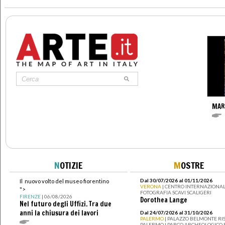
>
MAR
N
OTIZIE
M
OSTRE
Dal 30/07/2026 al 01/11/2026
Il nuovo volto del museo fiorentino
VERONA
| CENTRO INTERNAZIONAL
">
FOTOGRAFIA SCAVI SCALIGERI
FIRENZE
| 06/08/2026
Dorothea Lange
Nel futuro degli Uffizi. Tra due
anni la chiusura dei lavori
Dal 24/07/2026 al 31/10/2026
PALERMO
| PALAZZO BELMONTE RIS
PALERMO I PARCO ARCHEOLOGICO 