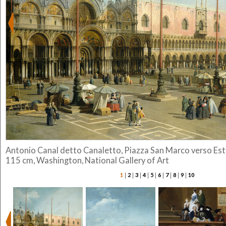
Antonio Canal detto Canaletto, Piazza San Marco verso Est, 
115 cm, Washington, National Gallery of Art
|
|
|
|
|
|
|
|
|
1
2
3
4
5
6
7
8
9
10