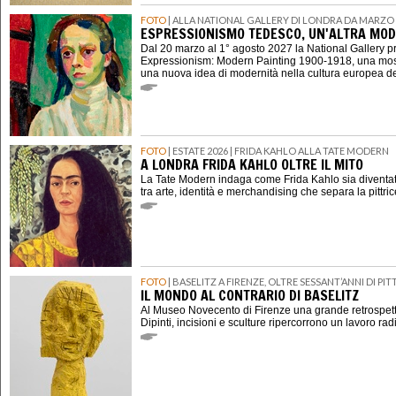
FOTO
| ALLA NATIONAL GALLERY DI LONDRA DA MARZO 
ESPRESSIONISMO TEDESCO, UN'ALTRA MOD
Dal 20 marzo al 1° agosto 2027 la National Gallery 
Expressionism: Modern Painting 1900-1918, una mostr
una nuova idea di modernità nella cultura europea d
FOTO
| ESTATE 2026 | FRIDA KAHLO ALLA TATE MODERN
A LONDRA FRIDA KAHLO OLTRE IL MITO
La Tate Modern indaga come Frida Kahlo sia diventat
tra arte, identità e merchandising che separa la pittri
FOTO
| BASELITZ A FIRENZE, OLTRE SESSANT’ANNI DI P
IL MONDO AL CONTRARIO DI BASELITZ
Al Museo Novecento di Firenze una grande retrospett
Dipinti, incisioni e sculture ripercorrono un lavoro rad