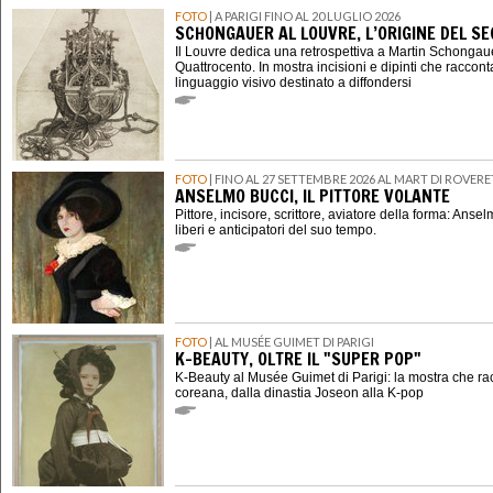
FOTO
| A PARIGI FINO AL 20 LUGLIO 2026
SCHONGAUER AL LOUVRE, L’ORIGINE DEL 
Il Louvre dedica una retrospettiva a Martin Schongauer,
Quattrocento. In mostra incisioni e dipinti che raccont
linguaggio visivo destinato a diffondersi
FOTO
| FINO AL 27 SETTEMBRE 2026 AL MART DI ROVER
ANSELMO BUCCI, IL PITTORE VOLANTE
Pittore, incisore, scrittore, aviatore della forma: Ansel
liberi e anticipatori del suo tempo.
FOTO
| AL MUSÉE GUIMET DI PARIGI
K-BEAUTY, OLTRE IL "SUPER POP"
K-Beauty al Musée Guimet di Parigi: la mostra che ra
coreana, dalla dinastia Joseon alla K-pop