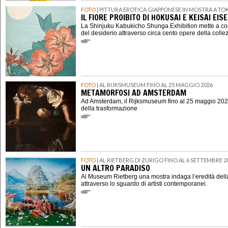
FOTO
| PITTURA EROTICA GIAPPONESE IN MOSTRA A TO
IL FIORE PROIBITO DI HOKUSAI E KEISAI EIS
La Shinjuku Kabukicho Shunga Exhibition mette a con
del desiderio attraverso circa cento opere della coll
FOTO
| AL RIJKSMUSEUM FINO AL 25 MAGGIO 2026
METAMORFOSI AD AMSTERDAM
Ad Amsterdam, il Rijksmuseum fino al 25 maggio 202
della trasformazione
FOTO
| AL RIETBERG DI ZURIGO FINO AL 6 SETTEMBRE 2
UN ALTRO PARADISO
Al Museum Rietberg una mostra indaga l’eredità della
attraverso lo sguardo di artisti contemporanei.