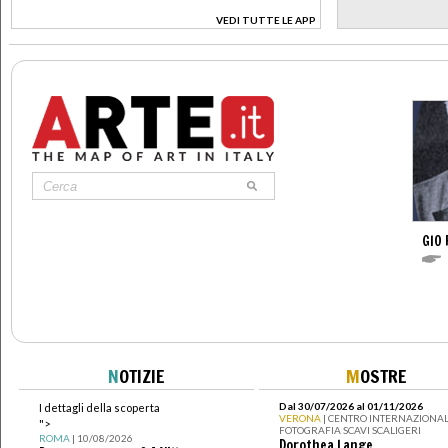
VEDI TUTTE LE APP
>
GIO 
N
OTIZIE
M
OSTRE
Dal 30/07/2026 al 01/11/2026
I dettagli della scoperta
VERONA
| CENTRO INTERNAZIONAL
">
FOTOGRAFIA SCAVI SCALIGERI
ROMA
| 10/08/2026
Dorothea Lange