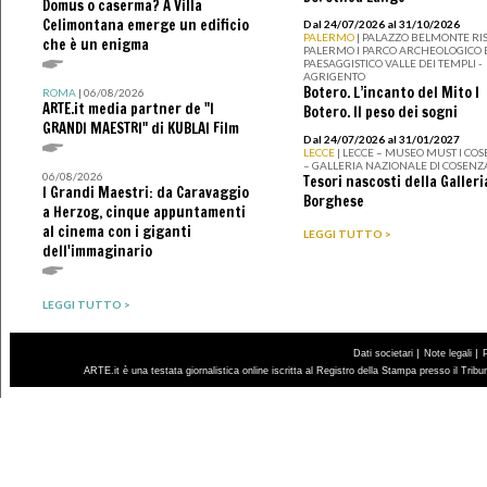
Domus o caserma? A Villa
Celimontana emerge un edificio
Dal 24/07/2026 al 31/10/2026
PALERMO
| PALAZZO BELMONTE RIS
che è un enigma
PALERMO I PARCO ARCHEOLOGICO 
PAESAGGISTICO VALLE DEI TEMPLI -
AGRIGENTO
Botero. L’incanto del Mito I
ROMA
| 06/08/2026
ARTE.it media partner de "I
Botero. Il peso dei sogni
GRANDI MAESTRI" di KUBLAI Film
Dal 24/07/2026 al 31/01/2027
LECCE
| LECCE – MUSEO MUST I CO
– GALLERIA NAZIONALE DI COSENZ
06/08/2026
Tesori nascosti della Galleri
I Grandi Maestri: da Caravaggio
Borghese
a Herzog, cinque appuntamenti
al cinema con i giganti
LEGGI TUTTO >
dell'immaginario
LEGGI TUTTO >
|
|
Dati societari
Note legali
ARTE.it è una testata giornalistica online iscritta al Registro della Stampa presso il Trib