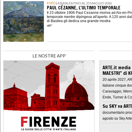
FOTO
| A BASILEA FINO AL 25 MAGGIO 2026
PAUL CÉZANNE, L'ULTIMO TEMPORALE
Il 23 ottobre 1906 Paul Cezanne moriva ad Aix-en-P
temporale mentre dipingeva all'aperto. A 120 anni dal
di Basilea gli dedica una grande mostra
LE NOSTRE APP
ARTE.it media
MAESTRI" di K
20 aprile 2027, A
italiane cinque do
Caravaggio, Werne
Ende, Turner & Co
Su SKY va AR
documentario prod
agosto su Sky Arte