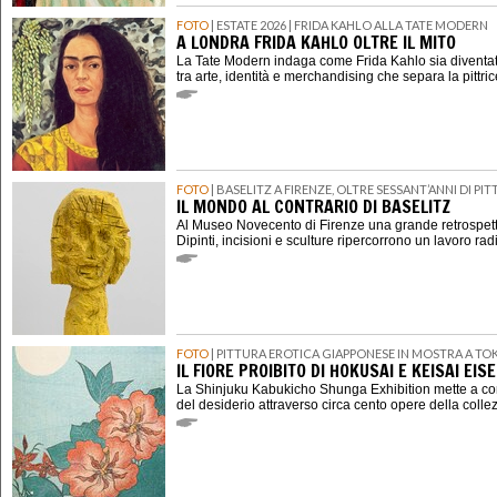
FOTO
| ESTATE 2026 | FRIDA KAHLO ALLA TATE MODERN
A LONDRA FRIDA KAHLO OLTRE IL MITO
La Tate Modern indaga come Frida Kahlo sia diventat
tra arte, identità e merchandising che separa la pittri
FOTO
| BASELITZ A FIRENZE, OLTRE SESSANT’ANNI DI P
IL MONDO AL CONTRARIO DI BASELITZ
Al Museo Novecento di Firenze una grande retrospett
Dipinti, incisioni e sculture ripercorrono un lavoro rad
FOTO
| PITTURA EROTICA GIAPPONESE IN MOSTRA A TO
IL FIORE PROIBITO DI HOKUSAI E KEISAI EIS
La Shinjuku Kabukicho Shunga Exhibition mette a con
del desiderio attraverso circa cento opere della coll