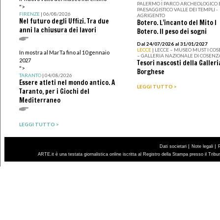
PALERMO I PARCO ARCHEOLOGICO 
">
PAESAGGISTICO VALLE DEI TEMPLI -
FIRENZE
| 06/08/2026
AGRIGENTO
Nel futuro degli Uffizi. Tra due
Botero. L’incanto del Mito I
anni la chiusura dei lavori
Botero. Il peso dei sogni
Dal 24/07/2026 al 31/01/2027
LECCE
| LECCE – MUSEO MUST I CO
In mostra al MarTa fino al 10 gennaio
– GALLERIA NAZIONALE DI COSENZ
2027
Tesori nascosti della Galleri
">
Borghese
TARANTO
| 04/08/2026
Essere atleti nel mondo antico. A
LEGGI TUTTO >
Taranto, per i Giochi del
Mediterraneo
LEGGI TUTTO >
|
|
Dati societari
Note legali
ARTE.it è una testata giornalistica online iscritta al Registro della Stampa presso il Trib