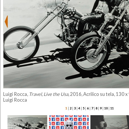
Luigi Rocca,
Travel, Live the Usa
, 2016, Acrilico su tela, 130 
Luigi Rocca
|
|
|
|
|
|
|
|
|
|
1
2
3
4
5
6
7
8
9
10
11