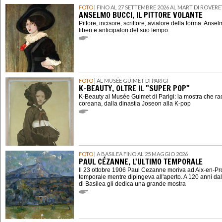
FOTO
| FINO AL 27 SETTEMBRE 2026 AL MART DI ROVER
ANSELMO BUCCI, IL PITTORE VOLANTE
Pittore, incisore, scrittore, aviatore della forma: Ansel
liberi e anticipatori del suo tempo.
FOTO
| AL MUSÉE GUIMET DI PARIGI
K-BEAUTY, OLTRE IL "SUPER POP"
K-Beauty al Musée Guimet di Parigi: la mostra che ra
coreana, dalla dinastia Joseon alla K-pop
FOTO
| A BASILEA FINO AL 25 MAGGIO 2026
PAUL CÉZANNE, L'ULTIMO TEMPORALE
Il 23 ottobre 1906 Paul Cezanne moriva ad Aix-en-P
temporale mentre dipingeva all'aperto. A 120 anni dal
di Basilea gli dedica una grande mostra