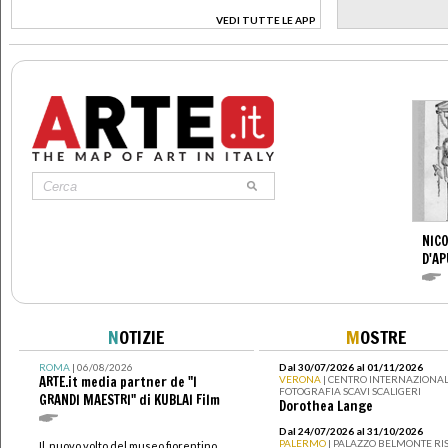
VEDI TUTTE LE APP
>
NICO
D'AP
N
OTIZIE
M
OSTRE
ROMA
| 06/08/2026
Dal 30/07/2026 al 01/11/2026
ARTE.it media partner de "I
VERONA
| CENTRO INTERNAZIONAL
FOTOGRAFIA SCAVI SCALIGERI
GRANDI MAESTRI" di KUBLAI Film
Dorothea Lange
Dal 24/07/2026 al 31/10/2026
PALERMO
| PALAZZO BELMONTE RIS
Il nuovo volto del museo fiorentino