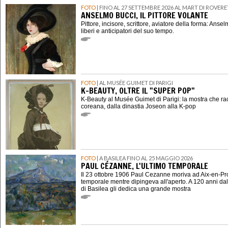
FOTO
| FINO AL 27 SETTEMBRE 2026 AL MART DI ROVER
ANSELMO BUCCI, IL PITTORE VOLANTE
Pittore, incisore, scrittore, aviatore della forma: Ansel
liberi e anticipatori del suo tempo.
FOTO
| AL MUSÉE GUIMET DI PARIGI
K-BEAUTY, OLTRE IL "SUPER POP"
K-Beauty al Musée Guimet di Parigi: la mostra che ra
coreana, dalla dinastia Joseon alla K-pop
FOTO
| A BASILEA FINO AL 25 MAGGIO 2026
PAUL CÉZANNE, L'ULTIMO TEMPORALE
Il 23 ottobre 1906 Paul Cezanne moriva ad Aix-en-P
temporale mentre dipingeva all'aperto. A 120 anni dal
di Basilea gli dedica una grande mostra