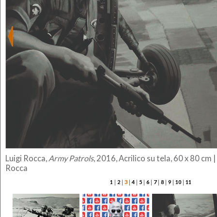
Luigi Rocca,
Army Patrols
, 2016, Acrilico su tela, 60 x 80 cm 
Rocca
|
|
|
|
|
|
|
|
|
|
1
2
3
4
5
6
7
8
9
10
11