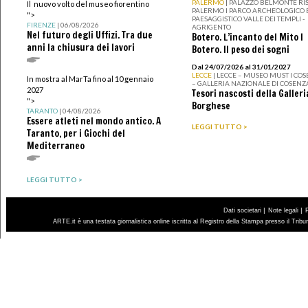
PALERMO
| PALAZZO BELMONTE RIS
Il nuovo volto del museo fiorentino
PALERMO I PARCO ARCHEOLOGICO 
">
PAESAGGISTICO VALLE DEI TEMPLI -
FIRENZE
| 06/08/2026
AGRIGENTO
Nel futuro degli Uffizi. Tra due
Botero. L’incanto del Mito I
anni la chiusura dei lavori
Botero. Il peso dei sogni
Dal 24/07/2026 al 31/01/2027
LECCE
| LECCE – MUSEO MUST I CO
In mostra al MarTa fino al 10 gennaio
– GALLERIA NAZIONALE DI COSENZ
2027
Tesori nascosti della Galleri
">
Borghese
TARANTO
| 04/08/2026
Essere atleti nel mondo antico. A
LEGGI TUTTO >
Taranto, per i Giochi del
Mediterraneo
LEGGI TUTTO >
|
|
Dati societari
Note legali
ARTE.it è una testata giornalistica online iscritta al Registro della Stampa presso il Trib