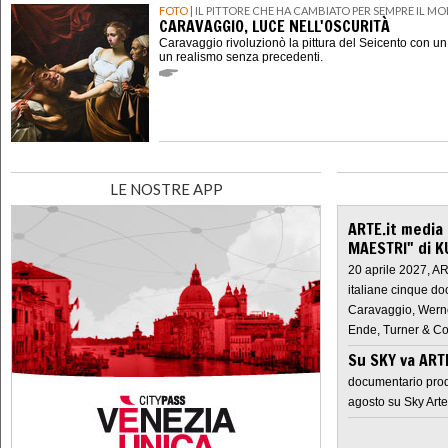
FOTO
| IL PITTORE CHE HA CAMBIATO PER SEMPRE IL M
CARAVAGGIO, LUCE NELL'OSCURITÀ
Caravaggio rivoluzionò la pittura del Seicento con u
un realismo senza precedenti.
LE NOSTRE APP
ARTE.it media
MAESTRI" di K
20 aprile 2027, A
italiane cinque do
Caravaggio, Werne
Ende, Turner & Co
Su SKY va AR
documentario prod
agosto su Sky Arte