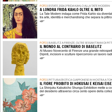
FOTO
| ESTATE 2026 | FRIDA KAHLO ALLA TATE MODERN
A LONDRA FRIDA KAHLO OLTRE IL MITO
La Tate Modern indaga come Frida Kahlo sia diventat
tra arte, identità e merchandising che separa la pittri
FOTO
| BASELITZ A FIRENZE, OLTRE SESSANT’ANNI DI P
IL MONDO AL CONTRARIO DI BASELITZ
Al Museo Novecento di Firenze una grande retrospett
Dipinti, incisioni e sculture ripercorrono un lavoro rad
FOTO
| PITTURA EROTICA GIAPPONESE IN MOSTRA A TO
IL FIORE PROIBITO DI HOKUSAI E KEISAI EIS
La Shinjuku Kabukicho Shunga Exhibition mette a con
del desiderio attraverso circa cento opere della coll