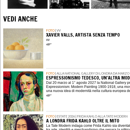
VEDI ANCHE
FOTO
| VV
XAVIER VALLS, ARTISTA SENZA TEMPO
vv
FOTO
| ALLA NATIONAL GALLERY DI LONDRA DA MARZO 
ESPRESSIONISMO TEDESCO, UN'ALTRA MOD
Dal 20 marzo al 1° agosto 2027 la National Gallery 
Expressionism: Modern Painting 1900-1918, una mostr
una nuova idea di modernità nella cultura europea d
FOTO
| ESTATE 2026 | FRIDA KAHLO ALLA TATE MODERN
A LONDRA FRIDA KAHLO OLTRE IL MITO
La Tate Modern indaga come Frida Kahlo sia diventat
tra arte, identità e merchandising che separa la pittri