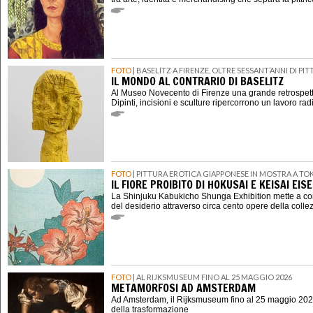
FOTO
| BASELITZ A FIRENZE, OLTRE SESSANT’ANNI DI P
IL MONDO AL CONTRARIO DI BASELITZ
Al Museo Novecento di Firenze una grande retrospett
Dipinti, incisioni e sculture ripercorrono un lavoro rad
FOTO
| PITTURA EROTICA GIAPPONESE IN MOSTRA A TO
IL FIORE PROIBITO DI HOKUSAI E KEISAI EIS
La Shinjuku Kabukicho Shunga Exhibition mette a con
del desiderio attraverso circa cento opere della coll
FOTO
| AL RIJKSMUSEUM FINO AL 25 MAGGIO 2026
METAMORFOSI AD AMSTERDAM
Ad Amsterdam, il Rijksmuseum fino al 25 maggio 202
della trasformazione