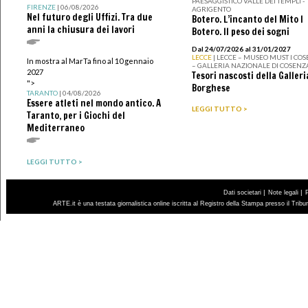
PAESAGGISTICO VALLE DEI TEMPLI -
FIRENZE
| 06/08/2026
AGRIGENTO
Nel futuro degli Uffizi. Tra due
Botero. L’incanto del Mito I
anni la chiusura dei lavori
Botero. Il peso dei sogni
Dal 24/07/2026 al 31/01/2027
LECCE
| LECCE – MUSEO MUST I CO
In mostra al MarTa fino al 10 gennaio
– GALLERIA NAZIONALE DI COSENZ
2027
Tesori nascosti della Galleri
">
Borghese
TARANTO
| 04/08/2026
Essere atleti nel mondo antico. A
LEGGI TUTTO >
Taranto, per i Giochi del
Mediterraneo
LEGGI TUTTO >
|
|
Dati societari
Note legali
ARTE.it è una testata giornalistica online iscritta al Registro della Stampa presso il Trib