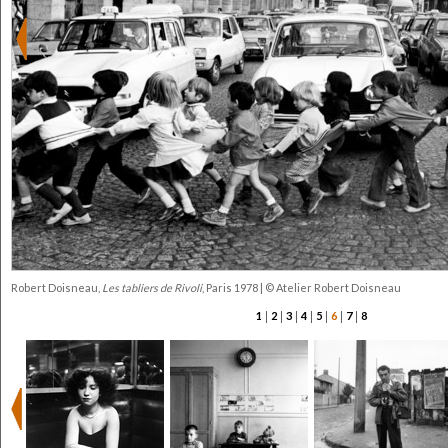
Robert Doisneau,
Les tabliers de Rivoli
, Paris 1978 | © Atelier Robert Doisneau
|
|
|
|
|
|
|
1
2
3
4
5
6
7
8