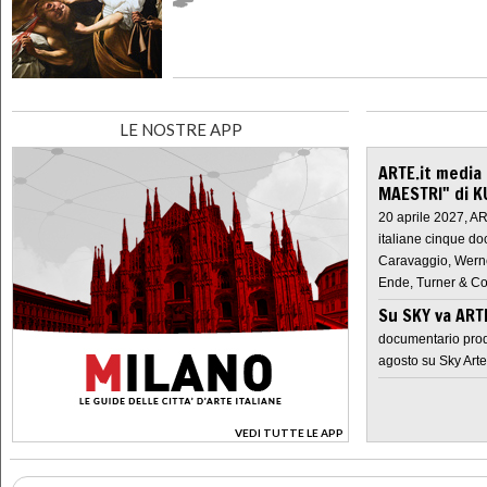
LE NOSTRE APP
ARTE.it media
MAESTRI" di K
20 aprile 2027, A
italiane cinque do
Caravaggio, Werne
Ende, Turner & Co
Su SKY va AR
documentario prod
agosto su Sky Arte
VEDI TUTTE LE APP
>