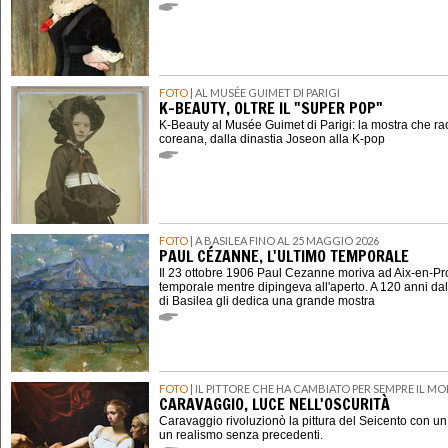
FOTO
| AL MUSÉE GUIMET DI PARIGI
K-BEAUTY, OLTRE IL "SUPER POP"
K-Beauty al Musée Guimet di Parigi: la mostra che ra
coreana, dalla dinastia Joseon alla K-pop
FOTO
| A BASILEA FINO AL 25 MAGGIO 2026
PAUL CÉZANNE, L'ULTIMO TEMPORALE
Il 23 ottobre 1906 Paul Cezanne moriva ad Aix-en-P
temporale mentre dipingeva all'aperto. A 120 anni dal
di Basilea gli dedica una grande mostra
FOTO
| IL PITTORE CHE HA CAMBIATO PER SEMPRE IL M
CARAVAGGIO, LUCE NELL'OSCURITÀ
Caravaggio rivoluzionò la pittura del Seicento con u
un realismo senza precedenti.