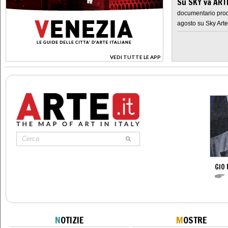
Su SKY va AR
documentario prod
agosto su Sky Arte
VEDI TUTTE LE APP
>
GIO 
N
OTIZIE
M
OSTRE