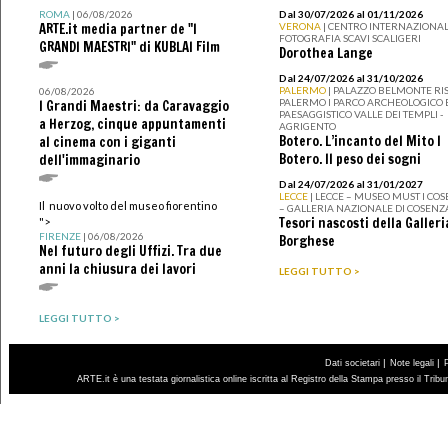
ROMA
| 06/08/2026
Dal 30/07/2026 al 01/11/2026
ARTE.it media partner de "I
VERONA
| CENTRO INTERNAZIONAL
FOTOGRAFIA SCAVI SCALIGERI
GRANDI MAESTRI" di KUBLAI Film
Dorothea Lange
Dal 24/07/2026 al 31/10/2026
PALERMO
| PALAZZO BELMONTE RIS
06/08/2026
PALERMO I PARCO ARCHEOLOGICO 
I Grandi Maestri: da Caravaggio
PAESAGGISTICO VALLE DEI TEMPLI -
a Herzog, cinque appuntamenti
AGRIGENTO
Botero. L’incanto del Mito I
al cinema con i giganti
Botero. Il peso dei sogni
dell'immaginario
Dal 24/07/2026 al 31/01/2027
LECCE
| LECCE – MUSEO MUST I CO
Il nuovo volto del museo fiorentino
– GALLERIA NAZIONALE DI COSENZ
Tesori nascosti della Galleri
">
FIRENZE
| 06/08/2026
Borghese
Nel futuro degli Uffizi. Tra due
anni la chiusura dei lavori
LEGGI TUTTO >
LEGGI TUTTO >
|
|
Dati societari
Note legali
ARTE.it è una testata giornalistica online iscritta al Registro della Stampa presso il Trib