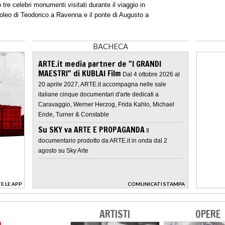
o tre celebri monumenti visitati durante il viaggio in
leo di Teodorico
a Ravenna e il
ponte di Augusto
a
BACHECA
ARTE.it media partner de "I GRANDI
MAESTRI" di KUBLAI Film
Dal 4 ottobre 2026 al
20 aprile 2027, ARTE.it accompagna nelle sale
italiane cinque documentari d'arte dedicati a
Caravaggio, Werner Herzog, Frida Kahlo, Michael
Ende, Turner & Constable
Su SKY va ARTE E PROPAGANDA
Il
documentario prodotto da ARTE.it in onda dal 2
agosto su Sky Arte
E LE APP
COMUNICATI STAMPA
>
ARTISTI
OPERE