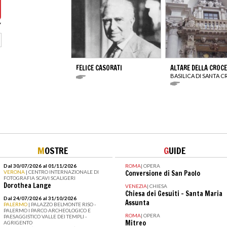
FELICE CASORATI
ALTARE DELLA CROCE
BASILICA DI SANTA 
M
OSTRE
G
UIDE
Dal 30/07/2026 al 01/11/2026
ROMA
|
OPERA
VERONA
| CENTRO INTERNAZIONALE DI
Conversione di San Paolo
FOTOGRAFIA SCAVI SCALIGERI
Dorothea Lange
VENEZIA
|
CHIESA
Chiesa dei Gesuiti - Santa Maria
Dal 24/07/2026 al 31/10/2026
Assunta
PALERMO
| PALAZZO BELMONTE RISO -
PALERMO I PARCO ARCHEOLOGICO E
ROMA
|
OPERA
PAESAGGISTICO VALLE DEI TEMPLI -
Mitreo
AGRIGENTO