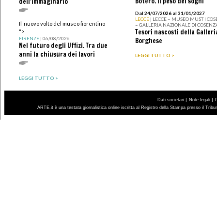
Botero. Il peso dei sogni
dell'immaginario
Dal 24/07/2026 al 31/01/2027
LECCE
| LECCE – MUSEO MUST I CO
Il nuovo volto del museo fiorentino
– GALLERIA NAZIONALE DI COSENZ
Tesori nascosti della Galleri
">
FIRENZE
| 06/08/2026
Borghese
Nel futuro degli Uffizi. Tra due
anni la chiusura dei lavori
LEGGI TUTTO >
LEGGI TUTTO >
|
|
Dati societari
Note legali
ARTE.it è una testata giornalistica online iscritta al Registro della Stampa presso il Trib