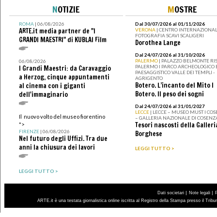
N
OTIZIE
M
OSTRE
ROMA
| 06/08/2026
Dal 30/07/2026 al 01/11/2026
ARTE.it media partner de "I
VERONA
| CENTRO INTERNAZIONAL
FOTOGRAFIA SCAVI SCALIGERI
GRANDI MAESTRI" di KUBLAI Film
Dorothea Lange
Dal 24/07/2026 al 31/10/2026
PALERMO
| PALAZZO BELMONTE RIS
06/08/2026
PALERMO I PARCO ARCHEOLOGICO 
I Grandi Maestri: da Caravaggio
PAESAGGISTICO VALLE DEI TEMPLI -
a Herzog, cinque appuntamenti
AGRIGENTO
Botero. L’incanto del Mito I
al cinema con i giganti
Botero. Il peso dei sogni
dell'immaginario
Dal 24/07/2026 al 31/01/2027
LECCE
| LECCE – MUSEO MUST I CO
Il nuovo volto del museo fiorentino
– GALLERIA NAZIONALE DI COSENZ
Tesori nascosti della Galleri
">
FIRENZE
| 06/08/2026
Borghese
Nel futuro degli Uffizi. Tra due
anni la chiusura dei lavori
LEGGI TUTTO >
LEGGI TUTTO >
|
|
Dati societari
Note legali
ARTE.it è una testata giornalistica online iscritta al Registro della Stampa presso il Trib