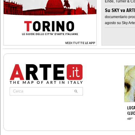
Ende, Turner & Co
Su SKY va AR
documentario prod
agosto su Sky Arte
VEDI TUTTE LE APP
>
LUCA
(LUC