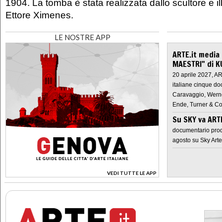
1904. La tomba è stata realizzata dallo scultore e ill
Ettore Ximenes.
LE NOSTRE APP
ARTE.it media
MAESTRI" di K
20 aprile 2027, A
italiane cinque do
Caravaggio, Werne
Ende, Turner & Co
Su SKY va AR
documentario prod
agosto su Sky Arte
VEDI TUTTE LE APP
>