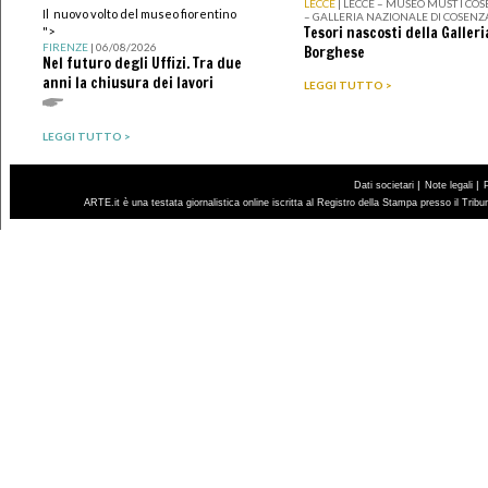
LECCE
| LECCE – MUSEO MUST I CO
Il nuovo volto del museo fiorentino
– GALLERIA NAZIONALE DI COSENZ
Tesori nascosti della Galleri
">
FIRENZE
| 06/08/2026
Borghese
Nel futuro degli Uffizi. Tra due
anni la chiusura dei lavori
LEGGI TUTTO >
LEGGI TUTTO >
|
|
Dati societari
Note legali
ARTE.it è una testata giornalistica online iscritta al Registro della Stampa presso il Trib