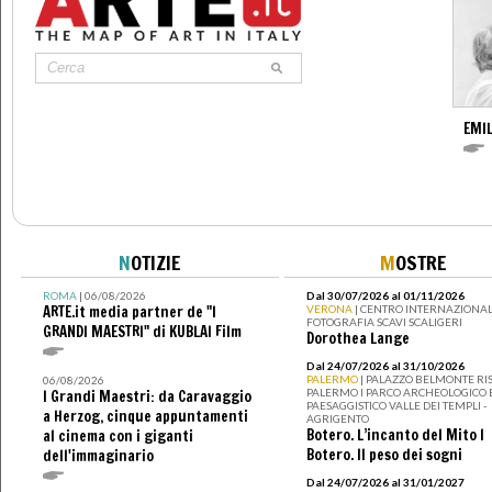
EMIL
N
OTIZIE
M
OSTRE
ROMA
| 06/08/2026
Dal 30/07/2026 al 01/11/2026
ARTE.it media partner de "I
VERONA
| CENTRO INTERNAZIONAL
FOTOGRAFIA SCAVI SCALIGERI
GRANDI MAESTRI" di KUBLAI Film
Dorothea Lange
Dal 24/07/2026 al 31/10/2026
PALERMO
| PALAZZO BELMONTE RIS
06/08/2026
PALERMO I PARCO ARCHEOLOGICO 
I Grandi Maestri: da Caravaggio
PAESAGGISTICO VALLE DEI TEMPLI -
a Herzog, cinque appuntamenti
AGRIGENTO
Botero. L’incanto del Mito I
al cinema con i giganti
Botero. Il peso dei sogni
dell'immaginario
Dal 24/07/2026 al 31/01/2027