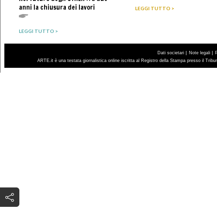
anni la chiusura dei lavori
LEGGI TUTTO >
LEGGI TUTTO >
|
|
Dati societari
Note legali
ARTE.it è una testata giornalistica online iscritta al Registro della Stampa presso il Trib