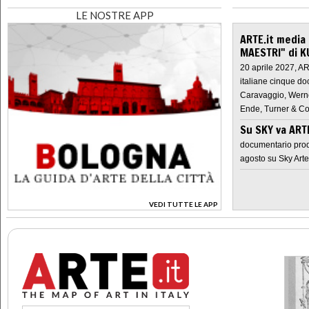
LE NOSTRE APP
ARTE.it media
MAESTRI" di K
20 aprile 2027, A
italiane cinque do
Caravaggio, Werne
Ende, Turner & Co
Su SKY va AR
documentario prod
agosto su Sky Arte
VEDI TUTTE LE APP
>