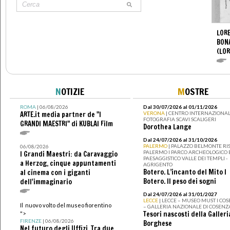
LORE
BON
(LOR
N
OTIZIE
M
OSTRE
ROMA
| 06/08/2026
Dal 30/07/2026 al 01/11/2026
ARTE.it media partner de "I
VERONA
| CENTRO INTERNAZIONAL
FOTOGRAFIA SCAVI SCALIGERI
GRANDI MAESTRI" di KUBLAI Film
Dorothea Lange
Dal 24/07/2026 al 31/10/2026
PALERMO
| PALAZZO BELMONTE RIS
06/08/2026
PALERMO I PARCO ARCHEOLOGICO 
I Grandi Maestri: da Caravaggio
PAESAGGISTICO VALLE DEI TEMPLI -
a Herzog, cinque appuntamenti
AGRIGENTO
Botero. L’incanto del Mito I
al cinema con i giganti
Botero. Il peso dei sogni
dell'immaginario
Dal 24/07/2026 al 31/01/2027
LECCE
| LECCE – MUSEO MUST I CO
Il nuovo volto del museo fiorentino
– GALLERIA NAZIONALE DI COSENZ
Tesori nascosti della Galleri
">
FIRENZE
| 06/08/2026
Borghese
Nel futuro degli Uffizi. Tra due