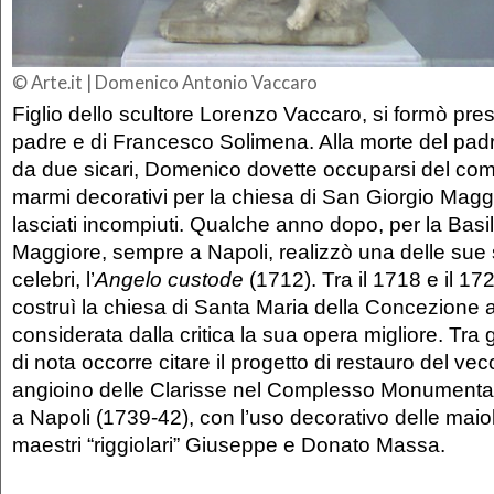
© Arte.it
| Domenico Antonio Vaccaro
Figlio dello scultore Lorenzo Vaccaro, si formò pre
padre e di Francesco Solimena. Alla morte del pad
da due sicari, Domenico dovette occuparsi del co
marmi decorativi per la chiesa di San Giorgio Magg
lasciati incompiuti. Qualche anno dopo, per la Basi
Maggiore, sempre a Napoli, realizzò una delle sue 
celebri, l’
Angelo custode
(1712). Tra il 1718 e il 17
costruì la chiesa di Santa Maria della Concezione 
considerata dalla critica la sua opera migliore. Tra gl
di nota occorre citare il progetto di restauro del vec
angioino delle Clarisse nel Complesso Monumental
a Napoli (1739-42), con l’uso decorativo delle maiol
maestri “riggiolari” Giuseppe e Donato Massa.