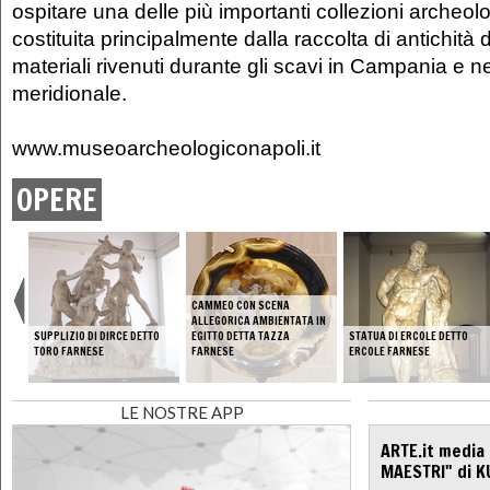
ospitare una delle più importanti collezioni archeo
costituita principalmente dalla raccolta di antichità
materiali rivenuti durante gli scavi in Campania e nel
meridionale.
www.museoarcheologiconapoli.it
OPERE
CAMMEO CON SCENA
ALLEGORICA AMBIENTATA IN
A
SUPPLIZIO DI DIRCE DETTO
EGITTO DETTA TAZZA
STATUA DI ERCOLE DETTO
TORO FARNESE
FARNESE
ERCOLE FARNESE
LE NOSTRE APP
ARTE.it media
MAESTRI" di K