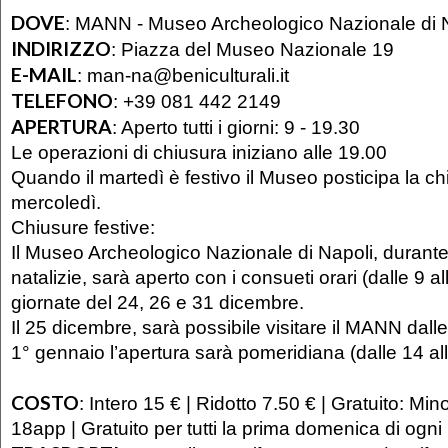
DOVE
:
MANN - Museo Archeologico Nazionale di 
INDIRIZZO
:
Piazza del Museo Nazionale 19
E-MAIL
:
man-na@beniculturali.it
TELEFONO
:
+39 081 442 2149
APERTURA
:
Aperto tutti i giorni: 9 - 19.30
Le operazioni di chiusura iniziano alle 19.00
Quando il martedì è festivo il Museo posticipa la ch
mercoledì.
Chiusure festive:
Il Museo Archeologico Nazionale di Napoli, durante l
natalizie, sarà aperto con i consueti orari (dalle 9 al
giornate del 24, 26 e 31 dicembre.
Il 25 dicembre, sarà possibile visitare il MANN dalle 
1° gennaio l’apertura sarà pomeridiana (dalle 14 al
COSTO
:
Intero 15 € | Ridotto 7.50 € | Gratuito: Mino
18app | Gratuito per tutti la prima domenica di ogn