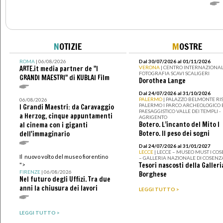
N
OTIZIE
M
OSTRE
ROMA
| 06/08/2026
Dal 30/07/2026 al 01/11/2026
ARTE.it media partner de "I
VERONA
| CENTRO INTERNAZIONAL
FOTOGRAFIA SCAVI SCALIGERI
GRANDI MAESTRI" di KUBLAI Film
Dorothea Lange
Dal 24/07/2026 al 31/10/2026
PALERMO
| PALAZZO BELMONTE RIS
06/08/2026
PALERMO I PARCO ARCHEOLOGICO 
I Grandi Maestri: da Caravaggio
PAESAGGISTICO VALLE DEI TEMPLI -
a Herzog, cinque appuntamenti
AGRIGENTO
Botero. L’incanto del Mito I
al cinema con i giganti
Botero. Il peso dei sogni
dell'immaginario
Dal 24/07/2026 al 31/01/2027
LECCE
| LECCE – MUSEO MUST I CO
Il nuovo volto del museo fiorentino
– GALLERIA NAZIONALE DI COSENZ
Tesori nascosti della Galleri
">
FIRENZE
| 06/08/2026
Borghese
Nel futuro degli Uffizi. Tra due
anni la chiusura dei lavori
LEGGI TUTTO >
LEGGI TUTTO >