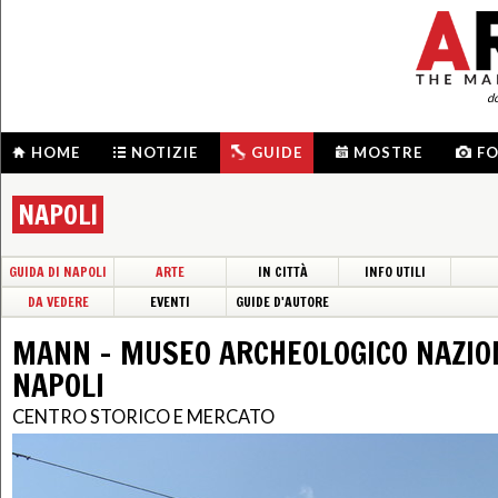
d
HOME
NOTIZIE
GUIDE
MOSTRE
F
NAPOLI
GUIDA DI NAPOLI
ARTE
IN CITTÀ
INFO UTILI
DA VEDERE
EVENTI
GUIDE D'AUTORE
MANN - MUSEO ARCHEOLOGICO NAZIO
NAPOLI
CENTRO STORICO E MERCATO