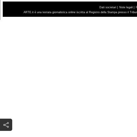
|
|
Dati societari
Note legali
ARTE.it è una testata giornalistica online iscritta al Registro della Stampa presso il Trib