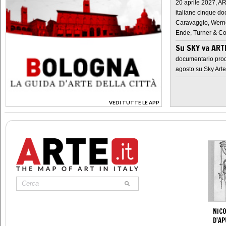
20 aprile 2027, A
italiane cinque do
Caravaggio, Werne
Ende, Turner & Co
Su SKY va AR
documentario prod
agosto su Sky Arte
VEDI TUTTE LE APP
>
NICO
D'AP