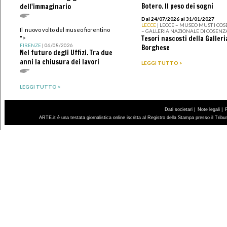
Botero. Il peso dei sogni
dell'immaginario
Dal 24/07/2026 al 31/01/2027
LECCE
| LECCE – MUSEO MUST I CO
Il nuovo volto del museo fiorentino
– GALLERIA NAZIONALE DI COSENZ
Tesori nascosti della Galleri
">
FIRENZE
| 06/08/2026
Borghese
Nel futuro degli Uffizi. Tra due
anni la chiusura dei lavori
LEGGI TUTTO >
LEGGI TUTTO >
|
|
Dati societari
Note legali
ARTE.it è una testata giornalistica online iscritta al Registro della Stampa presso il Trib