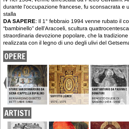
durante l’occupazione francese, fu sconsacrata e u
stalla
DA SAPERE
: Il 1° febbraio 1994 venne rubato il c
“bambinello” dell’Aracoeli, scultura quattrocentesca
straordinaria devozione popolare, che la tradizione 
realizzata con il legno di uno degli ulivi del Gets
OPERE
STORIE SAN BERNARDINO DA
SANT’ANTONIO DA PADOVA E
SIENA (CAPPELLA BUFALINI)
DONATORI
SOFFITTO LIGNEO
-
BERNARDINO DI BETTO
BENOZZO DI LESE DI
BETTI 1484 - 1486
1575 - 1575
SANDRO 1454 - 1458
ARTISTI