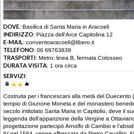
DOVE
:
Basilica di Santa Maria in Aracoeli
INDIRIZZO
:
Piazza dell'Arce Capitolina 12
E-MAIL
:
conventoaracoeli@libero.it
TELEFONO
:
06 69763839
TRASPORTI
:
Metro: linea B, fermata Colosseo
DURATA VISITA
:
1 ora circa
SERVIZI:
Costruita per i francescani alla metà del Duecento 
tempio di Giunone Moneta e del monastero benedett
secolo intitolato Santa Maria in Capitolio, deve il s
leggenda dell’apparizione della Vergine a Ottavian
progettazione partecipò Arnolfo di Cambio e l’absid
IV nel 1564, venne affrescata da Pietro Cavallini. All’