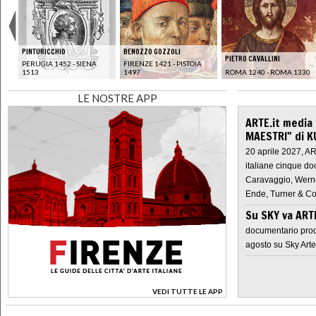
PINTURICCHIO
BENOZZO GOZZOLI
PIETRO CAVALLINI
PERUGIA 1452 - SIENA
FIRENZE 1421 - PISTOIA
64
1513
1497
ROMA 1240 - ROMA 1330
LE NOSTRE APP
ARTE.it media
MAESTRI" di K
20 aprile 2027, A
italiane cinque do
Caravaggio, Werne
Ende, Turner & Co
Su SKY va AR
documentario prod
agosto su Sky Arte
VEDI TUTTE LE APP
>