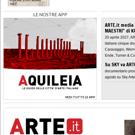
1667
LE NOSTRE APP
ARTE.it media
MAESTRI" di K
20 aprile 2027, A
italiane cinque do
Caravaggio, Werne
Ende, Turner & Co
Su SKY va AR
documentario prod
agosto su Sky Arte
VEDI TUTTE LE APP
>