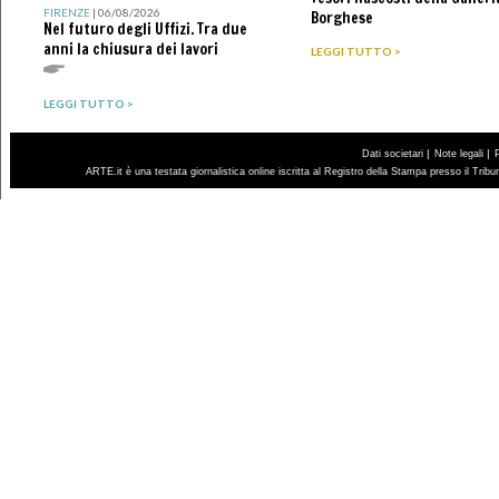
FIRENZE
| 06/08/2026
Borghese
Nel futuro degli Uffizi. Tra due
anni la chiusura dei lavori
LEGGI TUTTO >
LEGGI TUTTO >
|
|
Dati societari
Note legali
ARTE.it è una testata giornalistica online iscritta al Registro della Stampa presso il Trib