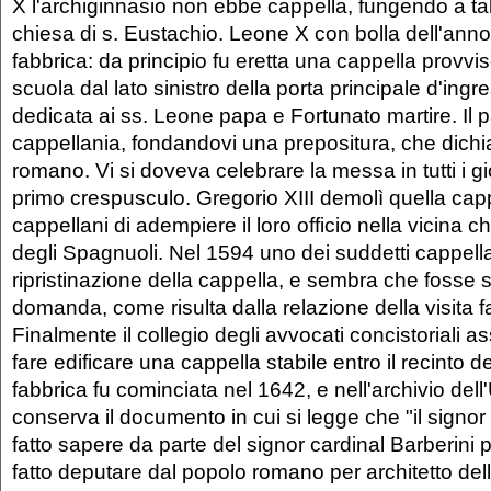
X l'archiginnasio non ebbe cappella, fungendo a tal
chiesa di s. Eustachio. Leone X con bolla dell'ann
fabbrica: da principio fu eretta una cappella provvis
scuola dal lato sinistro della porta principale d'ingr
dedicata ai ss. Leone papa e Fortunato martire. Il p
cappellania, fondandovi una prepositura, che dichia
romano. Vi si doveva celebrare la messa in tutti i gi
primo crespusculo. Gregorio XIII demolì quella cap
cappellani di adempiere il loro officio nella vicina 
degli Spagnuoli. Nel 1594 uno dei suddetti cappel
ripristinazione della cappella, e sembra che fosse s
domanda, come risulta dalla relazione della visita f
Finalmente il collegio degli avvocati concistoriali 
fare edificare una cappella stabile entro il recinto d
fabbrica fu cominciata nel 1642, e nell'archivio dell'
conserva il documento in cui si legge che "il signor
fatto sapere da parte del signor cardinal Barberini 
fatto deputare dal popolo romano per architetto dell