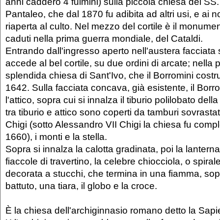
anni caddero 4 fulmini) sulla piccola chiesa dei SS
Pantaleo, che dal 1870 fu adibita ad altri usi, e ai no
riaperta al culto. Nel mezzo del cortile è il monumen
caduti nella prima guerra mondiale, del Cataldi.
Entrando dall'ingresso aperto nell'austera facciata 
accede al bel cortile, su due ordini di arcate; nella 
splendida chiesa di Sant'Ivo, che il Borromini costru
1642. Sulla facciata concava, già esistente, il Bor
l'attico, sopra cui si innalza il tiburio polilobato dell
tra tiburio e attico sono coperti da tamburi sovrast
Chigi (sotto Alessandro VII Chigi la chiesa fu comple
1660), i monti e la stella.
Sopra si innalza la calotta gradinata, poi la lanterna,
fiaccole di travertino, la celebre chiocciola, o spira
decorata a stucchi, che termina in una fiamma, sopra
battuto, una tiara, il globo e la croce.
È la chiesa dell'archiginnasio romano detto la Sap