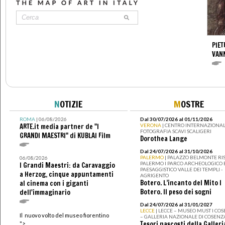
PIET
VAN
N
OTIZIE
M
OSTRE
ROMA
| 06/08/2026
Dal 30/07/2026 al 01/11/2026
ARTE.it media partner de "I
VERONA
| CENTRO INTERNAZIONAL
FOTOGRAFIA SCAVI SCALIGERI
GRANDI MAESTRI" di KUBLAI Film
Dorothea Lange
Dal 24/07/2026 al 31/10/2026
PALERMO
| PALAZZO BELMONTE RIS
06/08/2026
PALERMO I PARCO ARCHEOLOGICO 
I Grandi Maestri: da Caravaggio
PAESAGGISTICO VALLE DEI TEMPLI -
a Herzog, cinque appuntamenti
AGRIGENTO
Botero. L’incanto del Mito I
al cinema con i giganti
Botero. Il peso dei sogni
dell'immaginario
Dal 24/07/2026 al 31/01/2027
LECCE
| LECCE – MUSEO MUST I CO
Il nuovo volto del museo fiorentino
– GALLERIA NAZIONALE DI COSENZ
Tesori nascosti della Galleri
">