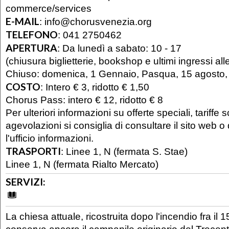
commerce/services
E-MAIL
:
info@chorusvenezia.org
TELEFONO
:
041 2750462
APERTURA
:
Da lunedì a sabato: 10 - 17
(chiusura biglietterie, bookshop e ultimi ingressi all
Chiuso: domenica, 1 Gennaio, Pasqua, 15 agosto
COSTO
:
Intero € 3, ridotto € 1,50
Chorus Pass: intero € 12, ridotto € 8
Per ulteriori informazioni su offerte speciali, tariffe 
agevolazioni si consiglia di consultare il sito web o 
l'ufficio informazioni.
TRASPORTI
:
Linee 1, N (fermata S. Stae)
Linee 1, N (fermata Rialto Mercato)
SERVIZI:
La chiesa attuale, ricostruita dopo l'incendio fra il 1
conserva ancora il campanile originario del Trecent