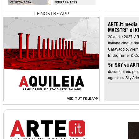
VENEZIA 1576
FERRARA 1539
LE NOSTRE APP
ARTE.it media
MAESTRI" di K
20 aprile 2027, A
italiane cinque do
Caravaggio, Werne
Ende, Turner & Co
Su SKY va AR
documentario prod
agosto su Sky Arte
VEDI TUTTE LE APP
>