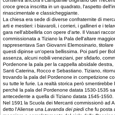
croce greca inscritta in un quadrato, l'aspetto dell
rinascimentale e classicheggiante.
La chiesa era sede di diverse confraternite di merca
arti e mestieri: i biavaroli, i corrieri, i gallineri e i te
gara nell'abbellirla con opere d'arte. Il Vasari racco
commissionata a Tiziano la Pala dell'altare maggio
rappresentava San Giovanni Elemosinario, titolare 
questi dipinse un'opera bellissima. Poi partì per Bo
assenza, alcuni nobili veneziani, per sfidarlo, com
Pordenone la pala per la cappella absidale destra, 
Santi Caterina, Rocco e Sebastiano. Tiziano, ritor
trovando la pala del Pordenone in competizione co
su tutte le furie. La realtà storica però smentirebbe l
perché la pala del Pordenone datata 1530-1535 s
antecedente a quella di Tiziano datata 1545-1550.
Nel 1591 la Scuola dei Mercanti commissionò ad A
detto l'Aliense una
Lavanda dei piedi
che fu posta a 