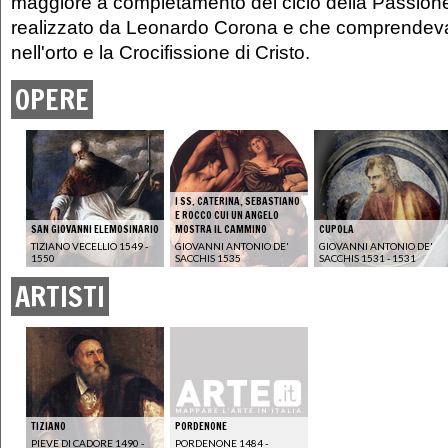
maggiore a completamento del ciclo della Passion
realizzato da Leonardo Corona e che comprendeva
nell'orto e la Crocifissione di Cristo.
OPERE
I SS. CATERINA, SEBASTIANO
E ROCCO CUI UN ANGELO
SAN GIOVANNI ELEMOSINARIO
MOSTRA IL CAMMINO
CUPOLA
TIZIANO VECELLIO 1549 -
GIOVANNI ANTONIO DE'
GIOVANNI ANTONIO DE'
1550
SACCHIS 1535
SACCHIS 1531 - 1531
ARTISTI
TIZIANO
PORDENONE
PIEVE DI CADORE 1490 -
PORDENONE 1484 -