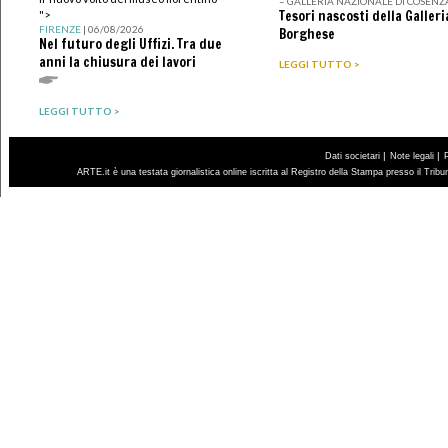
– GALLERIA NAZIONALE DI COSENZ
Tesori nascosti della Galleri
">
FIRENZE
| 06/08/2026
Borghese
Nel futuro degli Uffizi. Tra due
anni la chiusura dei lavori
LEGGI TUTTO >
LEGGI TUTTO >
|
|
Dati societari
Note legali
ARTE.it è una testata giornalistica online iscritta al Registro della Stampa presso il Trib