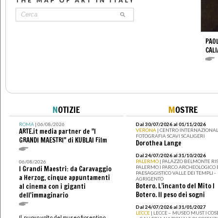
PAO
CALI
N
OTIZIE
M
OSTRE
ROMA
| 06/08/2026
Dal 30/07/2026 al 01/11/2026
ARTE.it media partner de "I
VERONA
| CENTRO INTERNAZIONAL
FOTOGRAFIA SCAVI SCALIGERI
GRANDI MAESTRI" di KUBLAI Film
Dorothea Lange
Dal 24/07/2026 al 31/10/2026
PALERMO
| PALAZZO BELMONTE RIS
06/08/2026
PALERMO I PARCO ARCHEOLOGICO 
I Grandi Maestri: da Caravaggio
PAESAGGISTICO VALLE DEI TEMPLI -
a Herzog, cinque appuntamenti
AGRIGENTO
Botero. L’incanto del Mito I
al cinema con i giganti
Botero. Il peso dei sogni
dell'immaginario
Dal 24/07/2026 al 31/01/2027
LECCE
| LECCE – MUSEO MUST I CO
Il nuovo volto del museo fiorentino