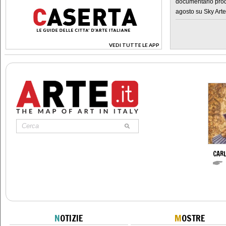
documentario prod
agosto su Sky Arte
VEDI TUTTE LE APP
>
CARL
N
OTIZIE
M
OSTRE