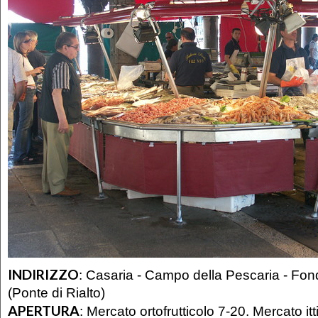
INDIRIZZO
:
Casaria - Campo della Pescaria - Fo
(Ponte di Rialto)
APERTURA
:
Mercato ortofrutticolo 7-20. Mercato itt