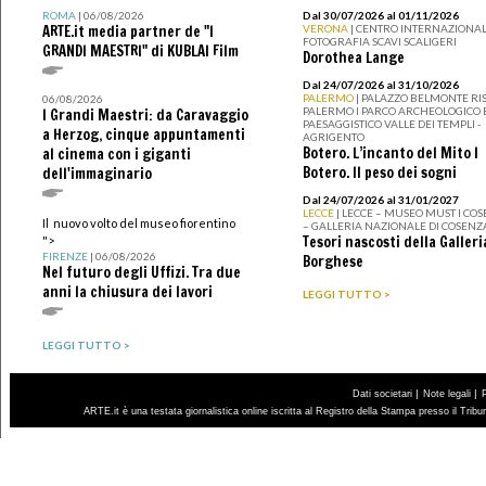
ROMA
| 06/08/2026
Dal 30/07/2026 al 01/11/2026
ARTE.it media partner de "I
VERONA
| CENTRO INTERNAZIONAL
FOTOGRAFIA SCAVI SCALIGERI
GRANDI MAESTRI" di KUBLAI Film
Dorothea Lange
Dal 24/07/2026 al 31/10/2026
PALERMO
| PALAZZO BELMONTE RIS
06/08/2026
PALERMO I PARCO ARCHEOLOGICO 
I Grandi Maestri: da Caravaggio
PAESAGGISTICO VALLE DEI TEMPLI -
a Herzog, cinque appuntamenti
AGRIGENTO
Botero. L’incanto del Mito I
al cinema con i giganti
Botero. Il peso dei sogni
dell'immaginario
Dal 24/07/2026 al 31/01/2027
LECCE
| LECCE – MUSEO MUST I CO
Il nuovo volto del museo fiorentino
– GALLERIA NAZIONALE DI COSENZ
Tesori nascosti della Galleri
">
FIRENZE
| 06/08/2026
Borghese
Nel futuro degli Uffizi. Tra due
anni la chiusura dei lavori
LEGGI TUTTO >
LEGGI TUTTO >
|
|
Dati societari
Note legali
ARTE.it è una testata giornalistica online iscritta al Registro della Stampa presso il Trib