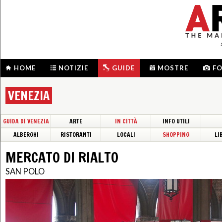
HOME
NOTIZIE
GUIDE
MOSTRE
F
VENEZIA
GUIDA DI VENEZIA
ARTE
IN CITTÀ
INFO UTILI
ALBERGHI
RISTORANTI
LOCALI
SHOPPING
LI
MERCATO DI RIALTO
SAN POLO