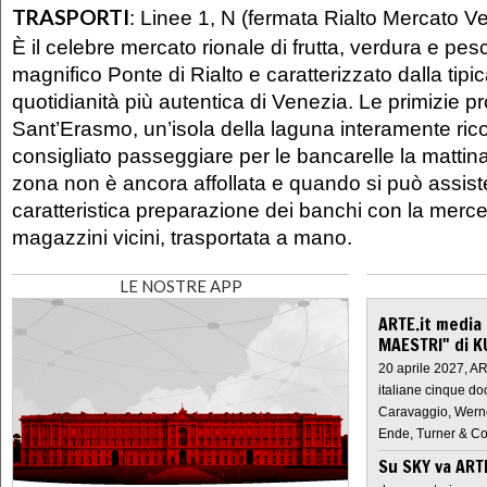
TRASPORTI
:
Linee 1, N (fermata Rialto Mercato Ve
È il celebre mercato rionale di frutta, verdura e pesc
magnifico Ponte di Rialto e caratterizzato dalla tipi
quotidianità più autentica di Venezia. Le primizie 
Sant’Erasmo, un’isola della laguna interamente rico
consigliato passeggiare per le bancarelle la mattin
zona non è ancora affollata e quando si può assiste
caratteristica preparazione dei banchi con la merce
magazzini vicini, trasportata a mano.
LE NOSTRE APP
ARTE.it media
MAESTRI" di K
20 aprile 2027, A
italiane cinque do
Caravaggio, Werne
Ende, Turner & Co
Su SKY va AR