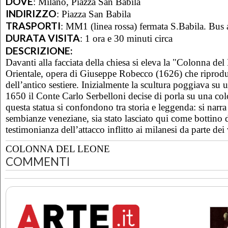
DOVE
:
Milano, Piazza San Babila
INDIRIZZO
:
Piazza San Babila
TRASPORTI
:
MM1 (linea rossa) fermata S.Babila. Bus
DURATA VISITA
:
1 ora e 30 minuti circa
DESCRIZIONE:
Davanti alla facciata della chiesa si eleva la "Colonna de
Orientale, opera di Giuseppe Robecco (1626) che riprodu
dell’antico sestiere. Inizialmente la scultura poggiava su 
1650 il Conte Carlo Serbelloni decise di porla su una col
questa statua si confondono tra storia e leggenda: si narra 
sembianze veneziane, sia stato lasciato qui come bottino 
testimonianza dell’attacco inflitto ai milanesi da parte dei
COLONNA DEL LEONE
COMMENTI