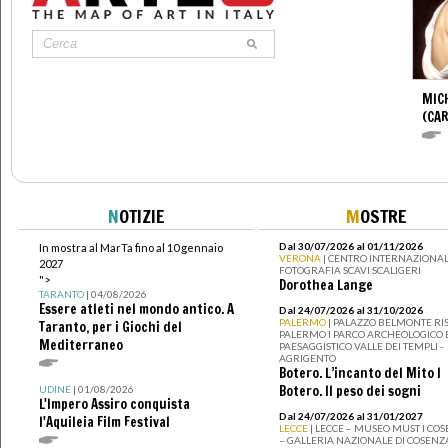
MIC
(CA
N
OTIZIE
M
OSTRE
Dal 30/07/2026 al 01/11/2026
In mostra al MarTa fino al 10 gennaio
VERONA
| CENTRO INTERNAZIONAL
2027
FOTOGRAFIA SCAVI SCALIGERI
">
Dorothea Lange
TARANTO
| 04/08/2026
Essere atleti nel mondo antico. A
Dal 24/07/2026 al 31/10/2026
PALERMO
| PALAZZO BELMONTE RIS
Taranto, per i Giochi del
PALERMO I PARCO ARCHEOLOGICO 
Mediterraneo
PAESAGGISTICO VALLE DEI TEMPLI -
AGRIGENTO
Botero. L’incanto del Mito I
Botero. Il peso dei sogni
UDINE
| 01/08/2026
L'Impero Assiro conquista
Dal 24/07/2026 al 31/01/2027
l'Aquileia Film Festival
LECCE
| LECCE – MUSEO MUST I CO
– GALLERIA NAZIONALE DI COSENZ