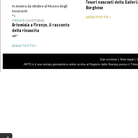
Tesori nascosti della Galleri
In mostra da ottobre al Museo degli
Borghese
Innocenti
">
LEGGI TUTTO >
FIRENZE
| 31/07/2026
Artemisia a Firenze, il racconto
della rinascita
LEGGI TUTTO >
|
|
Dati societari
Note legali
ARTE.it è una testata giornalistica online iscritta al Registro della Stampa presso il Trib