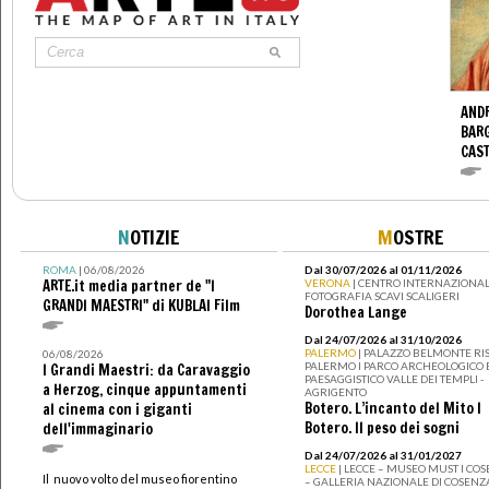
ANDR
BARG
CAS
N
OTIZIE
M
OSTRE
ROMA
| 06/08/2026
Dal 30/07/2026 al 01/11/2026
ARTE.it media partner de "I
VERONA
| CENTRO INTERNAZIONAL
FOTOGRAFIA SCAVI SCALIGERI
GRANDI MAESTRI" di KUBLAI Film
Dorothea Lange
Dal 24/07/2026 al 31/10/2026
PALERMO
| PALAZZO BELMONTE RIS
06/08/2026
PALERMO I PARCO ARCHEOLOGICO 
I Grandi Maestri: da Caravaggio
PAESAGGISTICO VALLE DEI TEMPLI -
a Herzog, cinque appuntamenti
AGRIGENTO
Botero. L’incanto del Mito I
al cinema con i giganti
Botero. Il peso dei sogni
dell'immaginario
Dal 24/07/2026 al 31/01/2027
LECCE
| LECCE – MUSEO MUST I CO
Il nuovo volto del museo fiorentino
– GALLERIA NAZIONALE DI COSENZ