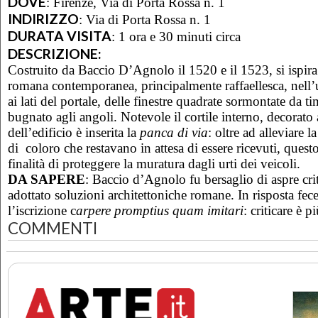
DOVE
:
Firenze, Via di Porta Rossa n. 1
INDIRIZZO
:
Via di Porta Rossa n. 1
DURATA VISITA
:
1 ora e 30 minuti circa
DESCRIZIONE:
Costruito da Baccio D’Agnolo il 1520 e il 1523, si ispira 
romana contemporanea, principalmente raffaellesca, nell’u
ai lati del portale, delle finestre quadrate sormontate da ti
bugnato agli angoli. Notevole il cortile interno, decorato 
dell’edificio è inserita la
panca di via
: oltre ad alleviare l
di coloro che restavano in attesa di essere ricevuti, ques
finalità di proteggere la muratura dagli urti dei veicoli.
DA SAPERE
: Baccio d’Agnolo fu bersaglio di aspre cri
adottato soluzioni architettoniche romane. In risposta fece
l’iscrizione c
arpere promptius quam imitari
: criticare è p
COMMENTI