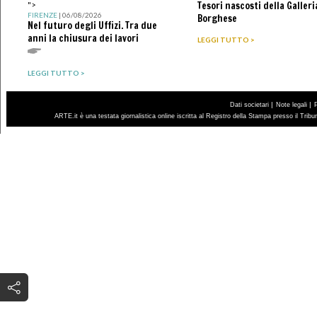
Tesori nascosti della Galleri
">
FIRENZE
| 06/08/2026
Borghese
Nel futuro degli Uffizi. Tra due
anni la chiusura dei lavori
LEGGI TUTTO >
LEGGI TUTTO >
|
|
Dati societari
Note legali
ARTE.it è una testata giornalistica online iscritta al Registro della Stampa presso il Trib