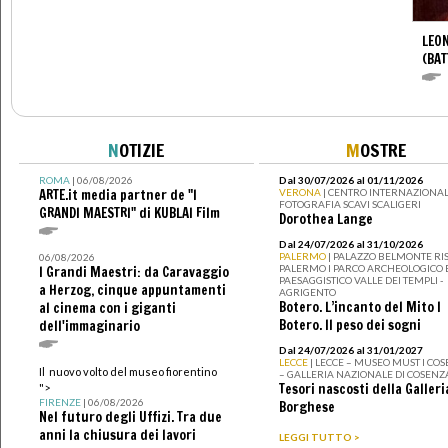
LEON
(BAT
N
OTIZIE
M
OSTRE
ROMA
| 06/08/2026
Dal 30/07/2026 al 01/11/2026
ARTE.it media partner de "I
VERONA
| CENTRO INTERNAZIONAL
FOTOGRAFIA SCAVI SCALIGERI
GRANDI MAESTRI" di KUBLAI Film
Dorothea Lange
Dal 24/07/2026 al 31/10/2026
PALERMO
| PALAZZO BELMONTE RIS
06/08/2026
PALERMO I PARCO ARCHEOLOGICO 
I Grandi Maestri: da Caravaggio
PAESAGGISTICO VALLE DEI TEMPLI -
a Herzog, cinque appuntamenti
AGRIGENTO
Botero. L’incanto del Mito I
al cinema con i giganti
Botero. Il peso dei sogni
dell'immaginario
Dal 24/07/2026 al 31/01/2027
LECCE
| LECCE – MUSEO MUST I CO
Il nuovo volto del museo fiorentino
– GALLERIA NAZIONALE DI COSENZ
Tesori nascosti della Galleri
">
FIRENZE
| 06/08/2026
Borghese
Nel futuro degli Uffizi. Tra due
anni la chiusura dei lavori
LEGGI TUTTO >