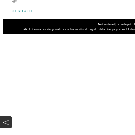
LEGGI TUTTO >
|
|
Dati societari
Note legali
ARTE.it è una testata giornalistica online iscritta al Registro della Stampa presso il Trib