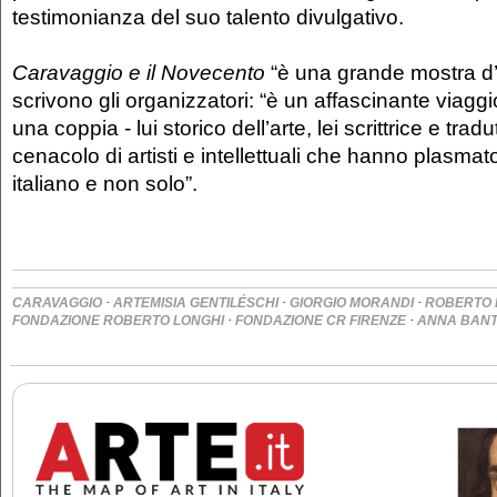
testimonianza del suo talento divulgativo.
Caravaggio e il Novecento
“è una grande mostra d’a
scrivono gli organizzatori: “è un affascinante viaggio
una coppia - lui storico dell’arte, lei scrittrice e tradu
cenacolo di artisti e intellettuali che hanno plasma
italiano e non solo”.
·
·
·
CARAVAGGIO
ARTEMISIA GENTILÉSCHI
GIORGIO MORANDI
ROBERTO 
·
·
FONDAZIONE ROBERTO LONGHI
FONDAZIONE CR FIRENZE
ANNA BANT