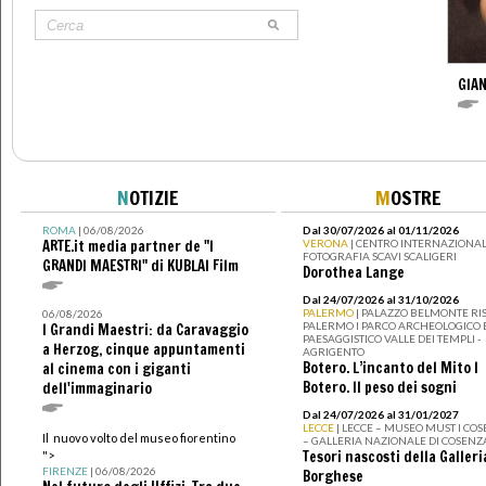
GIAN
N
OTIZIE
M
OSTRE
ROMA
| 06/08/2026
Dal 30/07/2026 al 01/11/2026
ARTE.it media partner de "I
VERONA
| CENTRO INTERNAZIONAL
FOTOGRAFIA SCAVI SCALIGERI
GRANDI MAESTRI" di KUBLAI Film
Dorothea Lange
Dal 24/07/2026 al 31/10/2026
PALERMO
| PALAZZO BELMONTE RIS
06/08/2026
PALERMO I PARCO ARCHEOLOGICO 
I Grandi Maestri: da Caravaggio
PAESAGGISTICO VALLE DEI TEMPLI -
a Herzog, cinque appuntamenti
AGRIGENTO
Botero. L’incanto del Mito I
al cinema con i giganti
Botero. Il peso dei sogni
dell'immaginario
Dal 24/07/2026 al 31/01/2027
LECCE
| LECCE – MUSEO MUST I CO
Il nuovo volto del museo fiorentino
– GALLERIA NAZIONALE DI COSENZ
Tesori nascosti della Galleri
">
FIRENZE
| 06/08/2026
Borghese