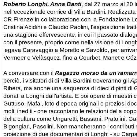
Roberto Longhi, Anna Banti
, dal 27 marzo al 20 l
nell’eccezionale cornice di Villa Bardini. Realizzat
CR Firenze in collaborazione con la Fondazione Lo
Cristina Acidini e Claudio Paolini, l’esposizione tratteg
una stagione effervescente, in cui il passato dia
con il presente, proprio come nella visione di Longh
legava Caravaggio a Moretto e Savoldo, per arriva
Vermeer e Velàsquez, fino a Courbet, Manet e Cé
A conversare con il
Ragazzo morso da un ramarr
perciò, i visitatori di di Villa Bardini troveranno gli
Ap
Ribera, ma anche una sequenza di dieci dipinti di 
donati a Longhi dall’artista. E poi opere di maestri
Guttuso, Mafai, foto d’epoca originali e preziosi doc
molti inediti - che raccontano le relazioni della cop
della cultura come Ungaretti, Bassani, Pratolini, G
Bigongiari, Pasolini. Non mancheranno i contributi m
proiezione di due documentari di Longhi - su Carpa