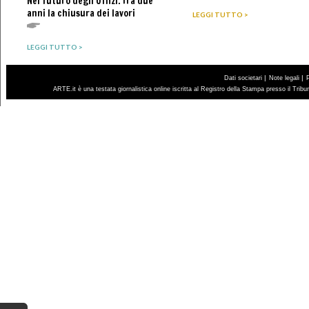
Nel futuro degli Uffizi. Tra due
anni la chiusura dei lavori
LEGGI TUTTO >
LEGGI TUTTO >
|
|
Dati societari
Note legali
ARTE.it è una testata giornalistica online iscritta al Registro della Stampa presso il Trib