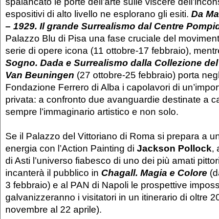
spalancato le porte dell’arte sulle viscere dell’incon
espositivi di alto livello ne esplorano gli esiti.
Da Ma
– 1929. Il grande Surrealismo dal Centre Pompi
Palazzo Blu di Pisa una fase cruciale del movimen
serie di opere icona (11 ottobre-17 febbraio), ment
Sogno. Dada e Surrealismo dalla Collezione d
Van Beuningen
(27 ottobre-25 febbraio) porta negl
Fondazione Ferrero di Alba i capolavori di un’impor
privata: a confronto due avanguardie destinate a 
sempre l’immaginario artistico e non solo.
Se il Palazzo del Vittoriano di Roma si prepara a u
energia con l’Action Painting di
Jackson Pollock
,
di Asti l’universo fiabesco di uno dei più amati pitt
incanterà il pubblico in
Chagall. Magia e Colore
(d
3 febbraio) e al PAN di Napoli le prospettive impossi
galvanizzeranno i visitatori in un itinerario di oltre 
novembre al 22 aprile).