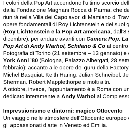
I colori della Pop Art accendono l’ultimo scorcio de
dalla Fondazione Magnani Rocca di Parma, che dal
riunirà nella Villa dei Capolavori di Mamiano di Trav
opere fondamentali di Roy Lichtenstein e dei suoi g
(
Roy Lichtenstein e la Pop Art americana
, dall’8
dicembre), per andare avanti con
Camera Pop. La 
Pop Art di Andy Warhol, Schifano & Co
al centro 
Fotografia di Torino (21 settembre – 13 gennaio) e
York Anni ’80
(Bologna, Palazzo Albergati, 28 set
febbraio): accanto alle opere del guru della Factory, 
Michel Basquiat, Keith Haring, Julian Schneibel, J
Sherman, Robert Mapplethorpe e molti altri.
A ottobre, invece, l’appuntamento è a Roma con u
dedicato interamente a
Andy Warhol
al Complesso 
Impressionismo e dintorni: magico Ottocento
Un viaggio nelle atmosfere dell’Ottocento europeo 
gli appassionati d’arte in Veneto ed Emilia.