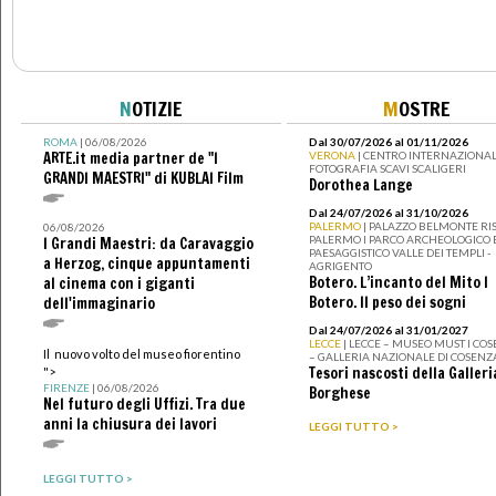
N
OTIZIE
M
OSTRE
ROMA
| 06/08/2026
Dal 30/07/2026 al 01/11/2026
ARTE.it media partner de "I
VERONA
| CENTRO INTERNAZIONAL
FOTOGRAFIA SCAVI SCALIGERI
GRANDI MAESTRI" di KUBLAI Film
Dorothea Lange
Dal 24/07/2026 al 31/10/2026
PALERMO
| PALAZZO BELMONTE RIS
06/08/2026
PALERMO I PARCO ARCHEOLOGICO 
I Grandi Maestri: da Caravaggio
PAESAGGISTICO VALLE DEI TEMPLI -
a Herzog, cinque appuntamenti
AGRIGENTO
Botero. L’incanto del Mito I
al cinema con i giganti
Botero. Il peso dei sogni
dell'immaginario
Dal 24/07/2026 al 31/01/2027
LECCE
| LECCE – MUSEO MUST I CO
Il nuovo volto del museo fiorentino
– GALLERIA NAZIONALE DI COSENZ
Tesori nascosti della Galleri
">
FIRENZE
| 06/08/2026
Borghese
Nel futuro degli Uffizi. Tra due
anni la chiusura dei lavori
LEGGI TUTTO >
LEGGI TUTTO >