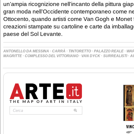
un’ampia ricognizione nell’incanto della pittura gi
gran moda nell’Occidente contemporaneo come nell
Ottocento, quando artisti come Van Gogh e Monet fu
creazioni stampate su cartoline e carte da imballag
paese del Sol Levante.
·
·
·
·
ANTONELLO DA MESSINA
CARRÀ
TINTORETTO
PALAZZO REALE
WA
·
·
·
·
MAGRITTE
COMPLESSO DEL VITTORIANO
VAN DYCK
SURREALISTI
A
VIN