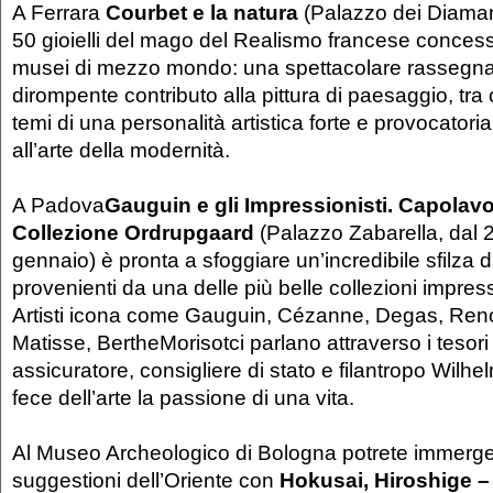
A Ferrara
Courbet e la natura
(Palazzo dei Diamanti
50 gioielli del mago del Realismo francese concessi 
musei di mezzo mondo: una spettacolare rassegna p
dirompente contributo alla pittura di paesaggio, tra 
temi di una personalità artistica forte e provocatoria
all’arte della modernità.
A Padova
Gauguin e gli Impressionisti. Capolavor
Collezione Ordrupgaard
(Palazzo Zabarella, dal 
gennaio) è pronta a sfoggiare un’incredibile sfilza d
provenienti da una delle più belle collezioni impres
Artisti icona come Gauguin, Cézanne, Degas, Reno
Matisse, BertheMorisotci parlano attraverso i tesori
assicuratore, consigliere di stato e filantropo Wil
fece dell’arte la passione di una vita.
Al Museo Archeologico di Bologna potrete immergerv
suggestioni dell’Oriente con
Hokusai, Hiroshige –