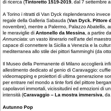
di ricerca (
Tintoretto 1519-2019
, dal 7 settembre a
A Torino i ritratti di Van Dyck risplenderanno invece
regale della Galleria Sabauda (
Van Dyck. Pittore d
novembre), mentre a Palermo, Palazzo Abatellis, 
le meraviglie di
Antonello da Messina
, a partire d
Annunciata
: un vasto itinerario nell’arte del maest
capace di connettere la Sicilia a Venezia e la cultur
mediterranea allo stile dei pittori fiamminghi (da ott
Il Museo della Permanente di Milano accoglierà infi
allestimento dedicato al genio di Caravaggio: cuffie 
videomapping e proiettori di ultima generazione so
per entrare nel mondo a tinte forti del pittore berga
capolavori immortali, vicissitudini ed emozioni di u
intensità (
Caravaggio – La mostra immersiva
, da
Autunno Pop