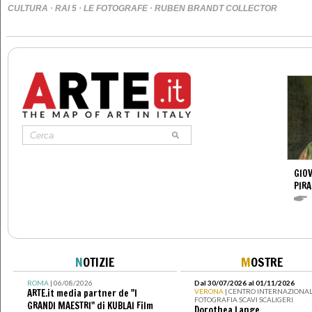
·
·
·
CULTURA
RAI 5
LE FOTOGRAFE
RUBEN BRANDT COLLECTOR
GIOV
PIRA
N
OTIZIE
M
OSTRE
ROMA
| 06/08/2026
Dal 30/07/2026 al 01/11/2026
ARTE.it media partner de "I
VERONA
| CENTRO INTERNAZIONAL
FOTOGRAFIA SCAVI SCALIGERI
GRANDI MAESTRI" di KUBLAI Film
Dorothea Lange