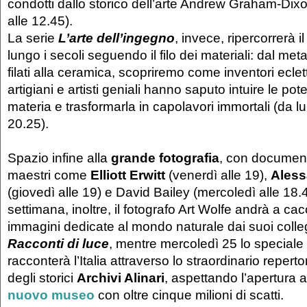
condotti dallo storico dell’arte Andrew Graham-Di
alle 12.45).
La serie
L’arte dell’ingegno
, invece, ripercorrerà i
lungo i secoli seguendo il filo dei materiali: dal metal
filati alla ceramica, scopriremo come inventori eclett
artigiani e artisti geniali hanno saputo intuire le pote
materia e trasformarla in capolavori immortali (da lu
20.25).
Spazio infine alla
grande fotografia
, con document
maestri come
Elliott Erwitt
(venerdì alle 19),
Aless
(giovedì alle 19) e David Bailey (mercoledì alle 18.4
settimana, inoltre, il fotografo Art Wolfe andrà a cac
immagini dedicate al mondo naturale dai suoi coll
Racconti di luce
, mentre mercoledì 25 lo speciale
racconterà l’Italia attraverso lo straordinario repert
degli storici
Archivi Alinari
, aspettando l’apertura 
nuovo museo
con oltre cinque milioni di scatti.