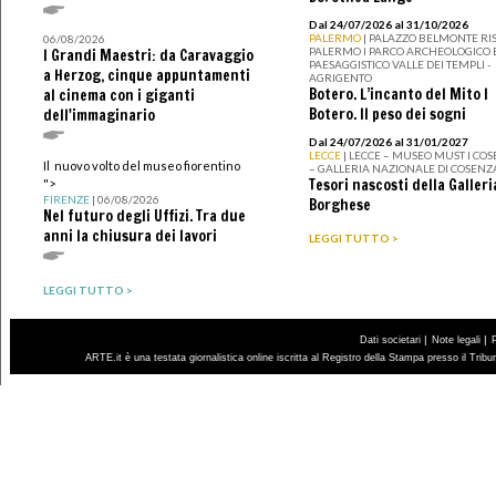
Dal 24/07/2026 al 31/10/2026
PALERMO
| PALAZZO BELMONTE RIS
06/08/2026
PALERMO I PARCO ARCHEOLOGICO 
I Grandi Maestri: da Caravaggio
PAESAGGISTICO VALLE DEI TEMPLI -
a Herzog, cinque appuntamenti
AGRIGENTO
Botero. L’incanto del Mito I
al cinema con i giganti
Botero. Il peso dei sogni
dell'immaginario
Dal 24/07/2026 al 31/01/2027
LECCE
| LECCE – MUSEO MUST I CO
Il nuovo volto del museo fiorentino
– GALLERIA NAZIONALE DI COSENZ
Tesori nascosti della Galleri
">
FIRENZE
| 06/08/2026
Borghese
Nel futuro degli Uffizi. Tra due
anni la chiusura dei lavori
LEGGI TUTTO >
LEGGI TUTTO >
|
|
Dati societari
Note legali
ARTE.it è una testata giornalistica online iscritta al Registro della Stampa presso il Trib