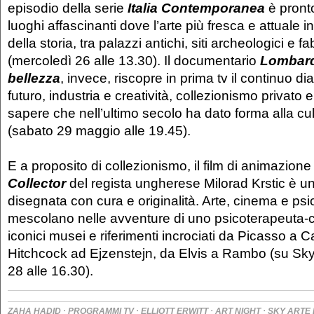
episodio della serie
Italia Contemporanea
è pronto
luoghi affascinanti dove l’arte più fresca e attuale in
della storia, tra palazzi antichi, siti archeologici e
(mercoledì 26 alle 13.30). Il documentario
Lombard
bellezza
, invece, riscopre in prima tv il continuo d
futuro, industria e creatività, collezionismo privato 
sapere che nell’ultimo secolo ha dato forma alla c
(sabato 29 maggio alle 19.45).
E a proposito di collezionismo, il film di animazion
Collector
del regista ungherese Milorad Krstic è u
disegnata con cura e originalità. Arte, cinema e psic
mescolano nelle avventure di uno psicoterapeuta-cimi
iconici musei e riferimenti incrociati da Picasso a 
Hitchcock ad Ejzenstejn, da Elvis a Rambo (su Sk
28 alle 16.30).
·
·
·
·
ZAHA HADID
PROGRAMMI TV
ELLIOTT ERWITT
ART NIGHT
SKY ARTE