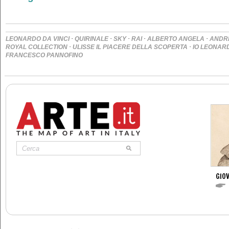
·
·
·
·
·
LEONARDO DA VINCI
QUIRINALE
SKY
RAI
ALBERTO ANGELA
ANDR
·
·
ROYAL COLLECTION
ULISSE IL PIACERE DELLA SCOPERTA
IO LEONAR
FRANCESCO PANNOFINO
GIO