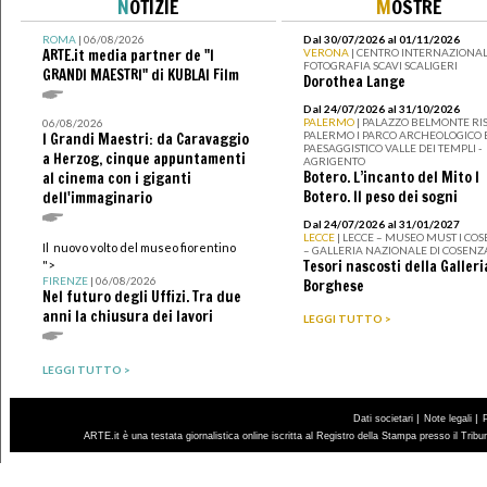
N
OTIZIE
M
OSTRE
ROMA
| 06/08/2026
Dal 30/07/2026 al 01/11/2026
ARTE.it media partner de "I
VERONA
| CENTRO INTERNAZIONAL
FOTOGRAFIA SCAVI SCALIGERI
GRANDI MAESTRI" di KUBLAI Film
Dorothea Lange
Dal 24/07/2026 al 31/10/2026
PALERMO
| PALAZZO BELMONTE RIS
06/08/2026
PALERMO I PARCO ARCHEOLOGICO 
I Grandi Maestri: da Caravaggio
PAESAGGISTICO VALLE DEI TEMPLI -
a Herzog, cinque appuntamenti
AGRIGENTO
Botero. L’incanto del Mito I
al cinema con i giganti
Botero. Il peso dei sogni
dell'immaginario
Dal 24/07/2026 al 31/01/2027
LECCE
| LECCE – MUSEO MUST I CO
Il nuovo volto del museo fiorentino
– GALLERIA NAZIONALE DI COSENZ
Tesori nascosti della Galleri
">
FIRENZE
| 06/08/2026
Borghese
Nel futuro degli Uffizi. Tra due
anni la chiusura dei lavori
LEGGI TUTTO >
LEGGI TUTTO >
|
|
Dati societari
Note legali
ARTE.it è una testata giornalistica online iscritta al Registro della Stampa presso il Trib