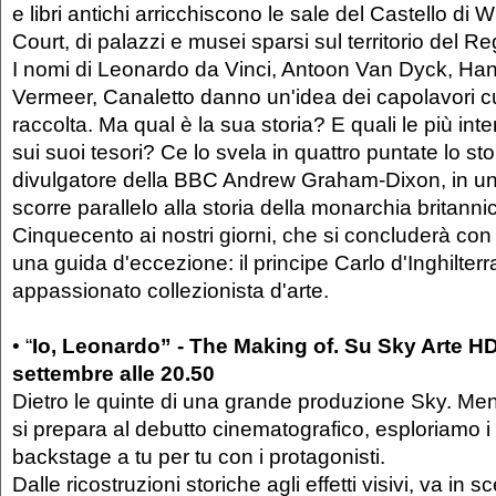
e libri antichi arricchiscono le sale del Castello di
Court, di palazzi e musei sparsi sul territorio del R
I nomi di Leonardo da Vinci, Antoon Van Dyck, Ha
Vermeer, Canaletto danno un'idea dei capolavori cu
raccolta. Ma qual è la sua storia? E quali le più inte
sui suoi tesori? Ce lo svela in quattro puntate lo stor
divulgatore della BBC Andrew Graham-Dixon, in u
scorre parallelo alla storia della monarchia britanni
Cinquecento ai nostri giorni, che si concluderà con
una guida d'eccezione: il principe Carlo d'Inghilterr
appassionato collezionista d'arte.
• “
Io, Leonardo” - The Making of. Su Sky Arte 
settembre alle 20.50
Dietro le quinte di una grande produzione Sky. Me
si prepara al debutto cinematografico, esploriamo i 
backstage a tu per tu con i protagonisti.
Dalle ricostruzioni storiche agli effetti visivi, va in 