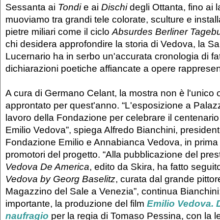
Sessanta ai
Tondi
e ai
Dischi
degli Ottanta, fino ai l
muoviamo tra grandi tele colorate, sculture e instal
pietre miliari come il ciclo
Absurdes Berliner Tageb
chi desidera approfondire la storia di Vedova, la Sa
Lucernario ha in serbo un'accurata cronologia di fat
dichiarazioni poetiche affiancate a opere rappresen
A cura di Germano Celant, la mostra non è l'unico o
approntato per quest'anno. “L'esposizione a Palaz
lavoro della Fondazione per celebrare il centenario 
Emilio Vedova”, spiega Alfredo Bianchini, president
Fondazione Emilio e Annabianca Vedova, in prima li
promotori del progetto. “Alla pubblicazione del pre
Vedova De America
, edito da Skira, ha fatto segui
Vedova by Georg Baselitz
, curata dal grande pitto
Magazzino del Sale a Venezia”, continua Bianchini:
importante, la produzione del film
Emilio Vedova. D
naufragio
per la regia di Tomaso Pessina, con la let