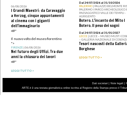
Dal 24/07/2026 al 31/10/2026
PALERMO
| PALAZZO BELMONTE RIS
06/08/2026
PALERMO I PARCO ARCHEOLOGICO 
I Grandi Maestri: da Caravaggio
PAESAGGISTICO VALLE DEI TEMPLI -
a Herzog, cinque appuntamenti
AGRIGENTO
Botero. L’incanto del Mito I
al cinema con i giganti
Botero. Il peso dei sogni
dell'immaginario
Dal 24/07/2026 al 31/01/2027
LECCE
| LECCE – MUSEO MUST I CO
Il nuovo volto del museo fiorentino
– GALLERIA NAZIONALE DI COSENZ
Tesori nascosti della Galleri
">
FIRENZE
| 06/08/2026
Borghese
Nel futuro degli Uffizi. Tra due
anni la chiusura dei lavori
LEGGI TUTTO >
LEGGI TUTTO >
|
|
Dati societari
Note legali
ARTE.it è una testata giornalistica online iscritta al Registro della Stampa presso il Trib