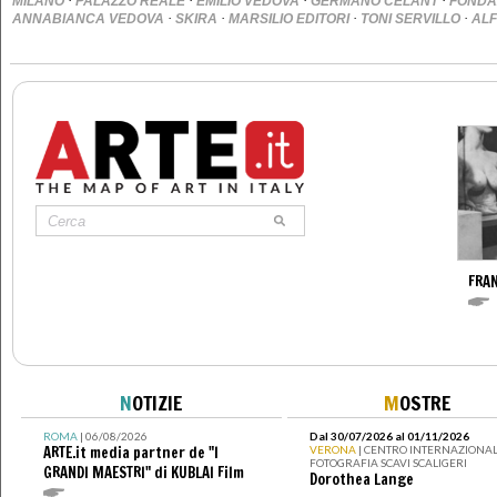
·
·
·
·
MILANO
PALAZZO REALE
EMILIO VEDOVA
GERMANO CELANT
FONDAZ
·
·
·
·
ANNABIANCA VEDOVA
SKIRA
MARSILIO EDITORI
TONI SERVILLO
ALF
FRA
N
OTIZIE
M
OSTRE
ROMA
| 06/08/2026
Dal 30/07/2026 al 01/11/2026
ARTE.it media partner de "I
VERONA
| CENTRO INTERNAZIONAL
FOTOGRAFIA SCAVI SCALIGERI
GRANDI MAESTRI" di KUBLAI Film
Dorothea Lange