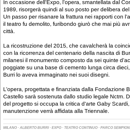
In occasione dell’Expo, l’opera, smantellata dal C
1989, risorgerà quindi al suo posto per delibera d
Un passo per risanare la frattura nei rapporti con l’
il teatro fu demolito, furibondo giurò che mai più a
città.
La ricostruzione del 2015, che cavalcherà la coinc
con la ricorrenza del centenario della nascita di Burri
milanesi il monumento composto da sei quinte d’acci
poggiate su una base di cemento lunga circa dieci
Burri lo aveva immaginato nei suoi disegni.
L’opera, progettata e finanziata dalla Fondazione Bur
Castello sarà sostenuta dallo studio legale Nctm.
del progetto si occupa la critica d'arte Gaby Scardi
manutenzione verrà affidata alla Triennale.
·
·
·
·
MILANO
ALBERTO BURRI
EXPO
TEATRO CONTINUO
PARCO SEMPION