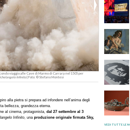
econdo viaggio alle Cave di Marmo di Carrara nel 1505 per
chelangelo Infinito
| Foto: © Stefano Montesi
iro alla pietra si prepara ad infondere nell’anima degli
ita bellezza, grandezza eterna.
ne al cinema, protagonista,
dal 27 settembre al 3
angelo Infinito
, una
produzione originale firmata Sky,
VEDI TUTTE LE N