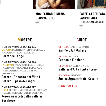
MICHELANGELO MERISI
CAPPELLA DEDICATA 
(CARAVAGGIO)
SANT’ORSOLA
CHIESA SAN MARCO
M
OSTRE
G
UIDE
Dal 30/07/2026 al 01/11/2026
VENEZIA
|
GALLERIA D'ARTE
VERONA
| CENTRO INTERNAZIONALE DI
San Polo Art Gallery
FOTOGRAFIA SCAVI SCALIGERI
Dorothea Lange
MILANO
|
MUSEO
Cenacolo Vinciano
Dal 24/07/2026 al 31/10/2026
PALERMO
| PALAZZO BELMONTE RISO -
MILANO
|
GALLERIA D'ARTE
PALERMO I PARCO ARCHEOLOGICO E
Galleria d’Arte Ponte Rosso
PAESAGGISTICO VALLE DEI TEMPLI -
AGRIGENTO
BOLOGNA
|
NEGOZIO
Botero. L’incanto del Mito I
Antica Aguzzeria del Cavallo
Botero. Il peso dei sogni
LEGGI TUTTO >
Dal 24/07/2026 al 31/01/2027
LECCE
| LECCE – MUSEO MUST I COSENZA
– GALLERIA NAZIONALE DI COSENZA
Tesori nascosti della Galleria
Borghese