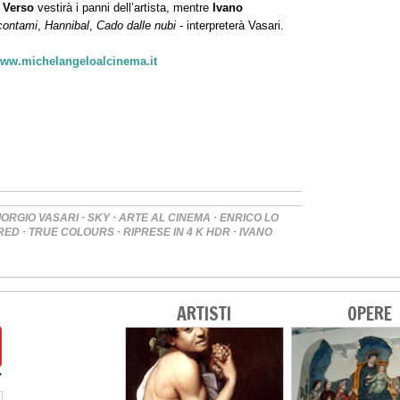
 Verso
vestirà i panni dell’artista, mentre
Ivano
contami
,
Hannibal
,
Cado dalle nubi
- interpreterà Vasari.
ww.michelangeloalcinema.it
·
·
·
IORGIO VASARI
SKY
ARTE AL CINEMA
ENRICO LO
·
·
·
RED
TRUE COLOURS
RIPRESE IN 4 K HDR
IVANO
ARTISTI
OPERE