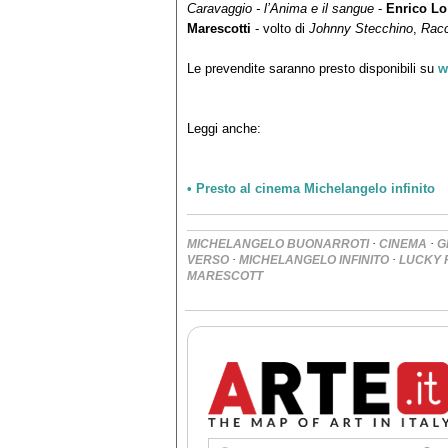
Caravaggio - l’Anima e il sangue
-
Enrico Lo
Marescotti
- volto di
Johnny Stecchino
,
Rac
Le prevendite saranno presto disponibili su
w
Leggi anche:
• Presto al cinema Michelangelo infinito
·
·
MICHELANGELO BUONARROTI
CINEMA
G
·
·
VERSO
MICHELANGELO INFINITO
LUCKY 
MARESCOTT