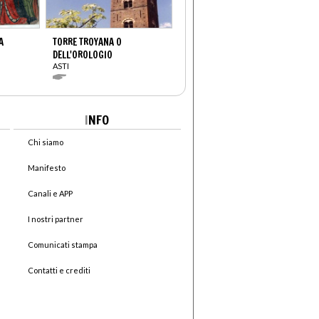
A
TORRE TROYANA O
DELL'OROLOGIO
ASTI
I
NFO
Chi siamo
Manifesto
Canali e APP
I nostri partner
Comunicati stampa
Contatti e crediti