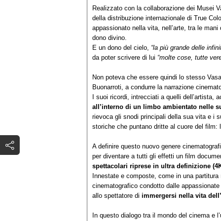
Realizzato con la collaborazione dei Musei Va
della distribuzione internazionale di True Co
appassionato nella vita, nell’arte, tra le man
dono divino.
E un dono del cielo,
“la più grande delle infinit
da poter scrivere di lui
“molte cose, tutte ver
Non poteva che essere quindi lo stesso Vasari
Buonarroti, a condurre la narrazione cinemato
I suoi ricordi, intrecciati a quelli dell’artis
all’interno di un limbo ambientato nelle 
rievoca gli snodi principali della sua vita e i 
storiche che puntano dritte al cuore del film: 
A definire questo nuovo genere cinematogra
per diventare a tutti gli effetti un film docum
spettacolari riprese in ultra definizione (
Innestate e composte, come in una partitura m
cinematografico condotto dalle appassionate i
allo spettatore di
immergersi nella vita dell
In questo dialogo tra il mondo del cinema e l’u