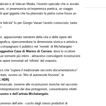
ticani e di Vatican Media, l’evento speciale che si avvale
lours, si preannuncia un’esperienza poetica, un viaggio
i di quel gigante che ha plasmato la pietra come fosse un
e felicità”
fu per Giorgio Vasari l’averlo conosciuto, tanto
e”
.
, appassionato narratore della vita e delle opere del
grafica, ripercorrendone la dimensione storica e artistica.
ta, accompagnano il pubblico nel ‘mondo’ di Michelangelo -
suggestive Cave di Marmo di Carrara
, dove lo scultore
suoi tormenti più intimi - attraverso coinvolgenti ricostruzioni
le opere immortali ed ‘infinite’ del maestro.
fico che
“supera il tradizionale racconto documentaristico”
entato, ovvero un
“film di autorevole finzione”
, le
4K HDR)
.
usicale, insieme alle ricostruzioni storiche nel racconto
nterpretazioni dei due protagonisti, consentiranno infatti
’uomo e dell’artista Michelangelo
.
niverso dell’arte - cucito dagli stessi produttori di