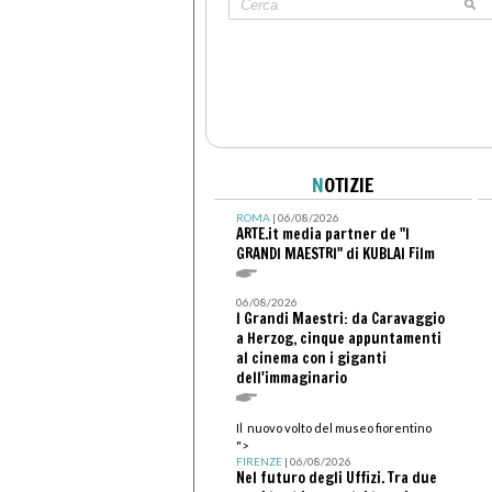
N
OTIZIE
ROMA
| 06/08/2026
ARTE.it media partner de "I
GRANDI MAESTRI" di KUBLAI Film
06/08/2026
I Grandi Maestri: da Caravaggio
a Herzog, cinque appuntamenti
al cinema con i giganti
dell'immaginario
Il nuovo volto del museo fiorentino
">
FIRENZE
| 06/08/2026
Nel futuro degli Uffizi. Tra due