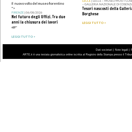
LECCE
| LECCE – MUSEO MUST I CO
Il nuovo volto del museo fiorentino
– GALLERIA NAZIONALE DI COSENZ
Tesori nascosti della Galleri
">
FIRENZE
| 06/08/2026
Borghese
Nel futuro degli Uffizi. Tra due
anni la chiusura dei lavori
LEGGI TUTTO >
LEGGI TUTTO >
|
|
Dati societari
Note legali
ARTE.it è una testata giornalistica online iscritta al Registro della Stampa presso il Trib