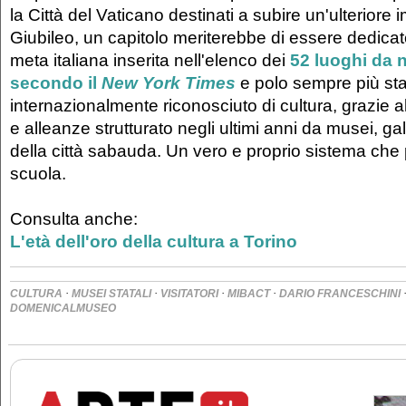
la Città del Vaticano destinati a subire un'ulteriore 
Giubileo, un capitolo meriterebbe di essere dedicat
meta italiana inserita nell'elenco dei
52 luoghi da 
secondo il
New York Times
e polo sempre più sta
internazionalmente riconosciuto di cultura, grazie 
e alleanze strutturato negli ultimi anni da musei, gall
della città sabauda. Un vero e proprio sistema che
scuola.
Consulta anche:
L'età dell'oro della cultura a Torino
·
·
·
·
CULTURA
MUSEI STATALI
VISITATORI
MIBACT
DARIO FRANCESCHINI
DOMENICALMUSEO