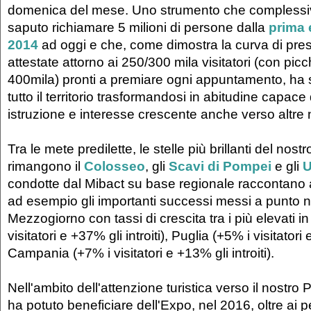
domenica del mese. Uno strumento che compless
saputo richiamare 5 milioni di persone dalla
prima 
2014
ad oggi e che, come dimostra la curva di pre
attestate attorno ai 250/300 mila visitatori (con picch
400mila) pronti a premiare ogni appuntamento, ha 
tutto il territorio trasformandosi in abitudine capace
istruzione e interesse crescente anche verso altre 
Tra le mete predilette, le stelle più brillanti del nos
rimangono il
Colosseo
, gli
Scavi di Pompei
e gli
U
condotte dal Mibact su base regionale raccontano 
ad esempio gli importanti successi messi a punto ne
Mezzogiorno con tassi di crescita tra i più elevati i
visitatori e +37% gli introiti), Puglia (+5% i visitatori 
Campania (+7% i visitatori e +13% gli introiti).
Nell'ambito dell'attenzione turistica verso il nostr
ha potuto beneficiare dell'Expo, nel 2016, oltre ai p