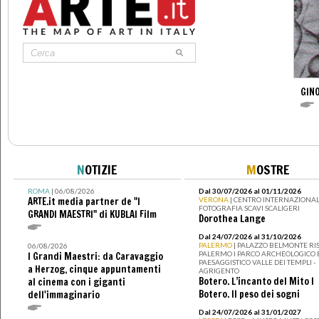
GINO
N
OTIZIE
M
OSTRE
ROMA
| 06/08/2026
Dal 30/07/2026 al 01/11/2026
ARTE.it media partner de "I
VERONA
| CENTRO INTERNAZIONAL
FOTOGRAFIA SCAVI SCALIGERI
GRANDI MAESTRI" di KUBLAI Film
Dorothea Lange
Dal 24/07/2026 al 31/10/2026
PALERMO
| PALAZZO BELMONTE RIS
06/08/2026
PALERMO I PARCO ARCHEOLOGICO 
I Grandi Maestri: da Caravaggio
PAESAGGISTICO VALLE DEI TEMPLI -
a Herzog, cinque appuntamenti
AGRIGENTO
Botero. L’incanto del Mito I
al cinema con i giganti
Botero. Il peso dei sogni
dell'immaginario
Dal 24/07/2026 al 31/01/2027