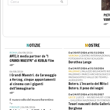
PIET
VAN
N
OTIZIE
M
OSTRE
ROMA
| 06/08/2026
Dal 30/07/2026 al 01/11/2026
ARTE.it media partner de "I
VERONA
| CENTRO INTERNAZIONAL
FOTOGRAFIA SCAVI SCALIGERI
GRANDI MAESTRI" di KUBLAI Film
Dorothea Lange
Dal 24/07/2026 al 31/10/2026
PALERMO
| PALAZZO BELMONTE RIS
06/08/2026
PALERMO I PARCO ARCHEOLOGICO 
I Grandi Maestri: da Caravaggio
PAESAGGISTICO VALLE DEI TEMPLI -
a Herzog, cinque appuntamenti
AGRIGENTO
Botero. L’incanto del Mito I
al cinema con i giganti
Botero. Il peso dei sogni
dell'immaginario
Dal 24/07/2026 al 31/01/2027
LECCE
| LECCE – MUSEO MUST I CO
Il nuovo volto del museo fiorentino
– GALLERIA NAZIONALE DI COSENZ
Tesori nascosti della Galleri
">
FIRENZE
| 06/08/2026
Borghese