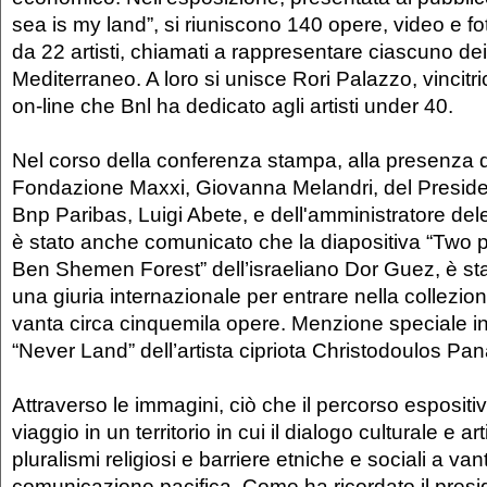
sea is my land”, si riuniscono 140 opere, video e fot
da 22 artisti, chiamati a rappresentare ciascuno de
Mediterraneo. A loro si unisce Rori Palazzo, vincitr
on-line che Bnl ha dedicato agli artisti under 40.
Nel corso della conferenza stampa, alla presenza d
Fondazione Maxxi, Giovanna Melandri, del Preside
Bnp Paribas, Luigi Abete, e dell'amministratore del
è stato anche comunicato che la diapositiva “Two pa
Ben Shemen Forest” dell’israeliano Dor Guez, è st
una giuria internazionale per entrare nella collezio
vanta circa cinquemila opere. Menzione speciale i
“Never Land” dell’artista cipriota Christodoulos Pan
Attraverso le immagini, ciò che il percorso esposit
viaggio in un territorio in cui il dialogo culturale e ar
pluralismi religiosi e barriere etniche e sociali a va
comunicazione pacifica. Come ha ricordato il presi