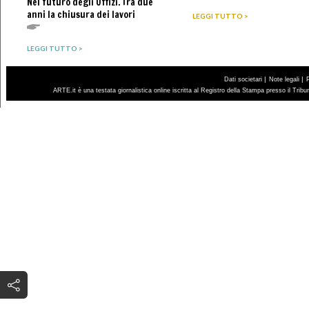
Nel futuro degli Uffizi. Tra due
anni la chiusura dei lavori
LEGGI TUTTO >
LEGGI TUTTO >
|
|
Dati societari
Note legali
ARTE.it è una testata giornalistica online iscritta al Registro della Stampa presso il Trib