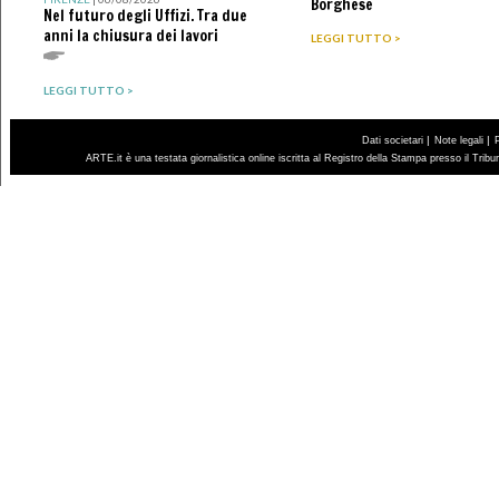
Borghese
Nel futuro degli Uffizi. Tra due
anni la chiusura dei lavori
LEGGI TUTTO >
LEGGI TUTTO >
|
|
Dati societari
Note legali
ARTE.it è una testata giornalistica online iscritta al Registro della Stampa presso il Trib