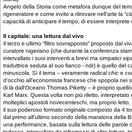
Angelo della Storia come metafora dunque del temp
rigeneratore e come invito a ritrovare nell’arte la “
cl
capacità di anticipare il tempo, di essere interprete 
Il capitale: una lettura dal vivo
Il terzo e ultimo “filtro sovrapposto” proposto dal vi
curatore nigeriano (che durante la conferenza stam
intervallato i suoi interventi a brevi ma simpatici sipa
traduttrice seduta al suo fianco - ndr) è quello del ca
minuscola. Sì il tema – veramente
radical chic
e con
d’occhio all’economista francese che spopola nei s
di là dall’Oceano Thomas Piketty – è proprio quello 
Karl Marx. Questa volta non più riletto, interpretato 
molteplici apostoli novecenteschi, ma proprio letto, r
il suo poderoso formato originale composto da 4 tom
dal primo all’ultimo secondo della maratona della B
una performance, basata sulla lettura delle parole d
tedesco, intervallata da inframezzi di altre letture, t