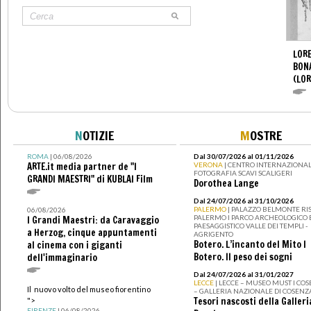
LORE
BON
(LOR
N
OTIZIE
M
OSTRE
ROMA
| 06/08/2026
Dal 30/07/2026 al 01/11/2026
ARTE.it media partner de "I
VERONA
| CENTRO INTERNAZIONAL
FOTOGRAFIA SCAVI SCALIGERI
GRANDI MAESTRI" di KUBLAI Film
Dorothea Lange
Dal 24/07/2026 al 31/10/2026
PALERMO
| PALAZZO BELMONTE RIS
06/08/2026
PALERMO I PARCO ARCHEOLOGICO 
I Grandi Maestri: da Caravaggio
PAESAGGISTICO VALLE DEI TEMPLI -
a Herzog, cinque appuntamenti
AGRIGENTO
Botero. L’incanto del Mito I
al cinema con i giganti
Botero. Il peso dei sogni
dell'immaginario
Dal 24/07/2026 al 31/01/2027
LECCE
| LECCE – MUSEO MUST I CO
Il nuovo volto del museo fiorentino
– GALLERIA NAZIONALE DI COSENZ
Tesori nascosti della Galleri
">
FIRENZE
| 06/08/2026