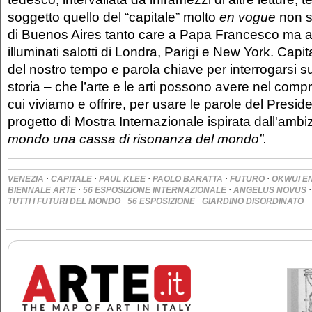
soggetto quello del “capitale” molto
en vogue
non so
di Buenos Aires tanto care a Papa Francesco ma a
illuminati salotti di Londra, Parigi e New York. Cap
del nostro tempo e parola chiave per interrogarsi su
storia – che l’arte e le arti possono avere nel compr
cui viviamo e offrire, per usare le parole del Presid
progetto di Mostra Internazionale ispirata dall'ambi
mondo una cassa di risonanza del mondo”.
·
·
·
·
·
VENEZIA
CAPITALE
PAUL KLEE
PAOLO BARATTA
FUTURO
OKWUI E
·
·
BIENNALE ARTE
56 ESPOSIZIONE INTERNAZIONALE
ANGELUS NOVUS
·
·
TUTTI I FUTURI DEL MONDO
56 ESPOSIZIONE
GIARDINO DISORDINATO