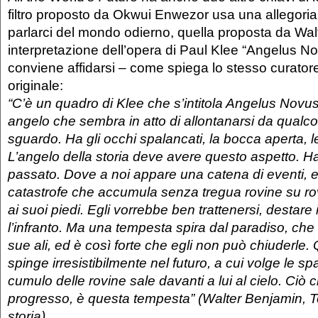
filtro proposto da Okwui Enwezor usa una allegoria
parlarci del mondo odierno, quella proposta da Wal
interpretazione dell’opera di Paul Klee “Angelus No
conviene affidarsi – come spiega lo stesso curatore
originale:
“
C’è un quadro di Klee che s’intitola Angelus Novus.
angelo che sembra in atto di allontanarsi da qualcos
sguardo. Ha gli occhi spalancati, la bocca aperta, le
L’angelo della storia deve avere questo aspetto. Ha i
passato. Dove a noi appare una catena di eventi, e
catastrofe che accumula senza tregua rovine su rov
ai suoi piedi. Egli vorrebbe ben trattenersi, destare 
l’infranto. Ma una tempesta spira dal paradiso, che s
sue ali, ed è così forte che egli non può chiuderle
spinge irresistibilmente nel futuro, a cui volge le spa
cumulo delle rovine sale davanti a lui al cielo. Ciò
progresso, è questa tempesta” (Walter Benjamin, Tesi
storia)