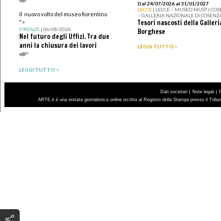
Dal 24/07/2026 al 31/01/2027
LECCE
| LECCE – MUSEO MUST I CO
Il nuovo volto del museo fiorentino
– GALLERIA NAZIONALE DI COSENZ
Tesori nascosti della Galleri
">
FIRENZE
| 06/08/2026
Borghese
Nel futuro degli Uffizi. Tra due
anni la chiusura dei lavori
LEGGI TUTTO >
LEGGI TUTTO >
|
|
Dati societari
Note legali
ARTE.it è una testata giornalistica online iscritta al Registro della Stampa presso il Trib