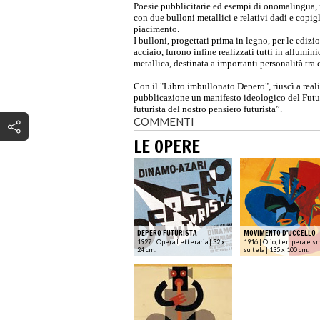
Poesie pubblicitarie ed esempi di onomalingua, f
con due bulloni metallici e relativi dadi e copig
piacimento.
I bulloni, progettati prima in legno, per le edizi
acciaio, furono infine realizzati tutti in allumi
metallica, destinata a importanti personalità tra
Con il "Libro imbullonato Depero", riuscì a reali
pubblicazione un manifesto ideologico del Futur
futurista del nostro pensiero futurista”.
COMMENTI
LE OPERE
DEPERO FUTURISTA
MOVIMENTO D'UCCELLO
1927 | Opera Letteraria | 32 x
1916 | Olio, tempera e s
24 cm.
su tela | 135 x 100 cm.