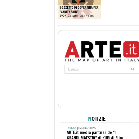
BOZZETTO DI COPERTINA PER
"VANITY FAIR"
1929 | Collage | 36 x 49 cm.
N
OTIZIE
ROMA
| 06/08/2026
ARTE.it media partner de "I
GRANDI MAESTRI" di KUBLAI Film