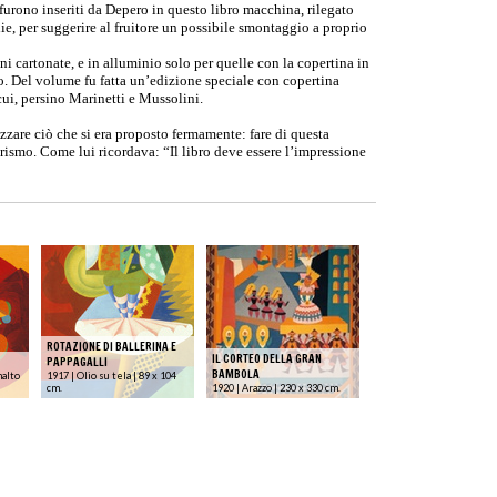
urono inseriti da Depero in questo libro macchina, rilegato
lie, per suggerire al fruitore un possibile smontaggio a proprio
oni cartonate, e in alluminio solo per quelle con la copertina in
nio. Del volume fu fatta un’edizione speciale con copertina
 cui, persino Marinetti e Mussolini.
zzare ciò che si era proposto fermamente: fare di questa
ismo. Come lui ricordava: “Il libro deve essere l’impressione
ROTAZIONE DI BALLERINA E
IL CORTEO DELLA GRAN
PAPPAGALLI
BAMBOLA
malto
1917 | Olio su tela | 89 x 104
cm.
1920 | Arazzo | 230 x 330 cm.