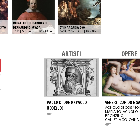
RITRATTO DEL CARDINALE
ENTO
BERNARDINO SPADA
ET IN ARCADIA EGO
1631 | Olio su tela | 96 x 87 cm.
1618 | Olio su tela | 89 x 78 cm.
ARTISTI
OPERE
PAOLO DI DONO (PAOLO
VENERE, CUPIDO E S
UCCELLO)
AGNOLO DI COSIMO 
MARIANO (AGNOLO
BRONZINO)
GALLERIA COLONNA