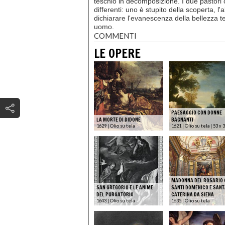
teschio in decomposizione. I due pastor
differenti: uno è stupito della scoperta, 
dichiarare l'evanescenza della bellezza te
uomo.
COMMENTI
LE OPERE
PAESAGGIO CON DONNE
LA MORTE DI DIDONE
BAGNANTI
1629 | Olio su tela
1621 | Olio su tela | 53 x 
MADONNA DEL ROSARIO 
SAN GREGORIO E LE ANIME
SANTI DOMENICO E SANT
DEL PURGATORIO
CATERINA DA SIENA
1643 | Olio su tela
1635 | Olio su tela