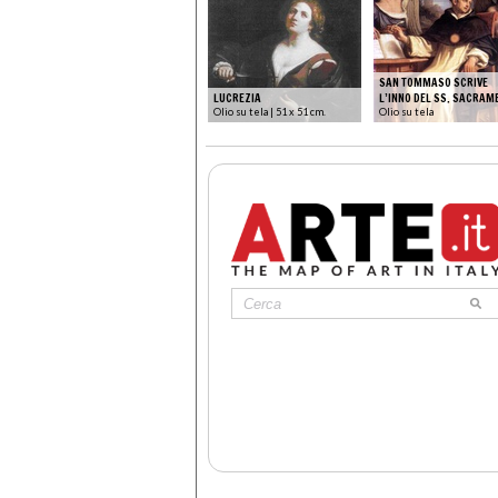
SAN TOMMASO SCRIVE
LUCREZIA
L’INNO DEL SS. SACRAM
Olio su tela | 51 x 51 cm.
Olio su tela