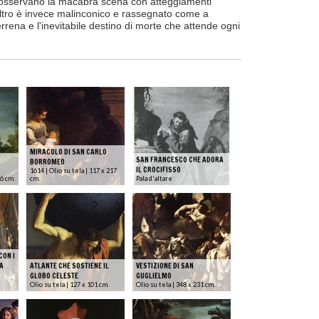
i osservano la macabra scena con atteggiamenti
l'altro è invece malinconico e rassegnato come a
rrena e l'inevitabile destino di morte che attende ogni
MIRACOLO DI SAN CARLO
SAN FRANCESCO CHE ADORA
BORROMEO
IL CROCIFISSO
1614 | Olio su tela | 117 x 217
36 cm.
cm.
Pala d'altare
CON I
A
ATLANTE CHE SOSTIENE IL
VESTIZIONE DI SAN
GLOBO CELESTE
GUGLIELMO
Olio su tela | 127 x 101 cm.
Olio su tela | 348 x 231 cm.