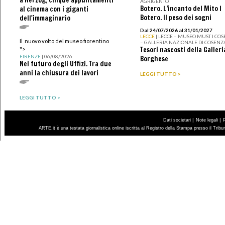
a Herzog, cinque appuntamenti
AGRIGENTO
Botero. L’incanto del Mito I
al cinema con i giganti
Botero. Il peso dei sogni
dell'immaginario
Dal 24/07/2026 al 31/01/2027
LECCE
| LECCE – MUSEO MUST I CO
Il nuovo volto del museo fiorentino
– GALLERIA NAZIONALE DI COSENZ
Tesori nascosti della Galleri
">
FIRENZE
| 06/08/2026
Borghese
Nel futuro degli Uffizi. Tra due
anni la chiusura dei lavori
LEGGI TUTTO >
LEGGI TUTTO >
|
|
Dati societari
Note legali
ARTE.it è una testata giornalistica online iscritta al Registro della Stampa presso il Trib