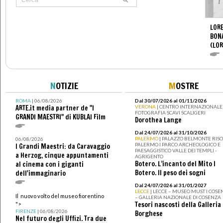
LORE
BON
(LOR
N
OTIZIE
M
OSTRE
ROMA
| 06/08/2026
Dal 30/07/2026 al 01/11/2026
ARTE.it media partner de "I
VERONA
| CENTRO INTERNAZIONALE 
FOTOGRAFIA SCAVI SCALIGERI
GRANDI MAESTRI" di KUBLAI Film
Dorothea Lange
Dal 24/07/2026 al 31/10/2026
PALERMO
| PALAZZO BELMONTE RISO 
06/08/2026
PALERMO I PARCO ARCHEOLOGICO E
I Grandi Maestri: da Caravaggio
PAESAGGISTICO VALLE DEI TEMPLI -
a Herzog, cinque appuntamenti
AGRIGENTO
Botero. L’incanto del Mito I
al cinema con i giganti
Botero. Il peso dei sogni
dell'immaginario
Dal 24/07/2026 al 31/01/2027
LECCE
| LECCE – MUSEO MUST I COSE
Il nuovo volto del museo fiorentino
– GALLERIA NAZIONALE DI COSENZA
Tesori nascosti della Galleria
">
FIRENZE
| 06/08/2026
Borghese
Nel futuro degli Uffizi. Tra due