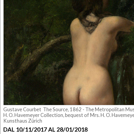
Gustave Courbet The Source, 1862 -
The Metropolitan Mus
H. O. Havemeyer Collection, bequest of
Mrs. H. O. Havemey
Kunsthaus Zürich
DAL 10/11/2017 AL 28/01/2018