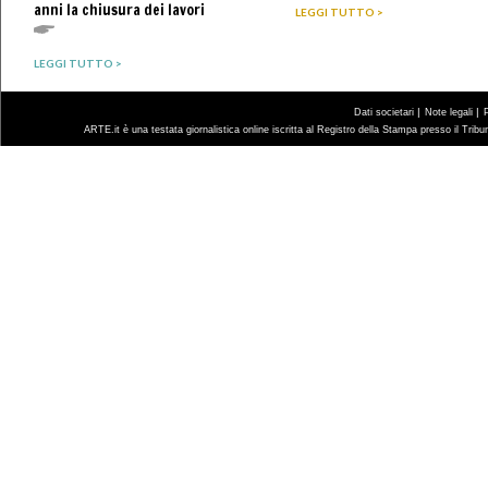
anni la chiusura dei lavori
LEGGI TUTTO >
LEGGI TUTTO >
|
|
Dati societari
Note legali
ARTE.it è una testata giornalistica online iscritta al Registro della Stampa presso il Trib