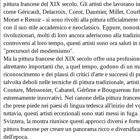
pittura francese del XIX secolo.
Gli artisti che lavorano in
come Géricault, Delacroix, Corot, Daumier, Millet, Courb
Monet e Renoir - si sono rivolti alla pittura ufficialmente 
con il suo stile accademico e neoclassico.
Eppure, nonosta
rivoluzionari, molti di loro ancora aderiscono alla tradiz
controversi al loro tempo, questi artisti sono ora saluti i
"precursori del modernismo".
Ma la pittura francese del XIX secolo offre una profusione d
altrettanto importanti che, a quel tempo, godono di un m
riconoscimento e dei plausi di critici d'arte e successi di 
talvolta deboli nelle tecniche di pittura tradizionale, arti
Couture, Meissonier, Cabanel, Gérôme e Bouguereau furo
estremamente innovativi.
Nel canone della pittura frances
che prese piede nei paesi di lingua tedesca all'inizio del 
tuttavia, questi artisti eccezionali sono stati messi in fuga
Svizzera, la mostra riunisce questi approcci diversi e fort
pittura francese per creare un panorama ricco e diversifica
dell'epoca.