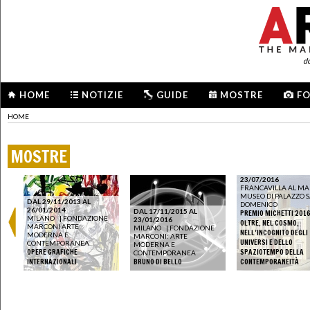
d
HOME
NOTIZIE
GUIDE
MOSTRE
F
HOME
MOSTRE
DAL 23/07/2016 AL
23/07/2016
FRANCAVILLA AL M
MUSEO DI PALAZZO 
DAL 29/11/2013 AL
DOMENICO
26/01/2014
DAL 17/11/2015 AL
PREMIO MICHETTI 2016
MILANO
|
FONDAZIONE
23/01/2016
OLTRE, NEL COSMO,
MARCONI ARTE
MILANO
|
FONDAZIONE
NELL’INCOGNITO DEGLI
MODERNA E
MARCONI: ARTE
UNIVERSI E DELLO
CONTEMPORANEA
MODERNA E
OPERE GRAFICHE
SPAZIOTEMPO DELLA
CONTEMPORANEA
INTERNAZIONALI
BRUNO DI BELLO
CONTEMPORANEITÀ