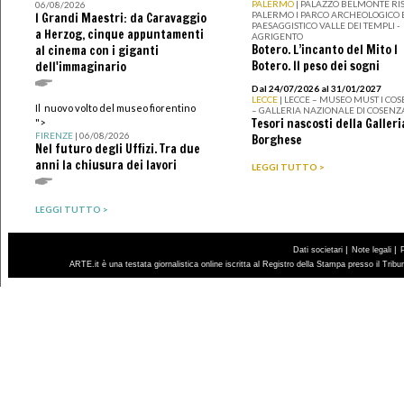
PALERMO
| PALAZZO BELMONTE RIS
06/08/2026
PALERMO I PARCO ARCHEOLOGICO 
I Grandi Maestri: da Caravaggio
PAESAGGISTICO VALLE DEI TEMPLI -
a Herzog, cinque appuntamenti
AGRIGENTO
Botero. L’incanto del Mito I
al cinema con i giganti
Botero. Il peso dei sogni
dell'immaginario
Dal 24/07/2026 al 31/01/2027
LECCE
| LECCE – MUSEO MUST I CO
Il nuovo volto del museo fiorentino
– GALLERIA NAZIONALE DI COSENZ
Tesori nascosti della Galleri
">
FIRENZE
| 06/08/2026
Borghese
Nel futuro degli Uffizi. Tra due
anni la chiusura dei lavori
LEGGI TUTTO >
LEGGI TUTTO >
|
|
Dati societari
Note legali
ARTE.it è una testata giornalistica online iscritta al Registro della Stampa presso il Trib