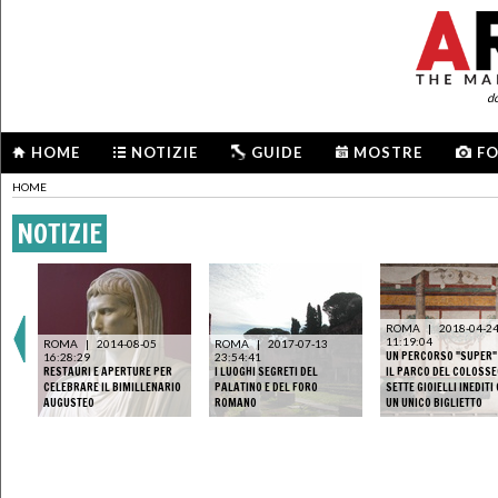
d
HOME
NOTIZIE
GUIDE
MOSTRE
F
HOME
NOTIZIE
ROMA
|
2018-04-2
11:19:04
ROMA
|
2014-08-05
ROMA
|
2017-07-13
UN PERCORSO "SUPER"
16:28:29
23:54:41
RESTAURI E APERTURE PER
I LUOGHI SEGRETI DEL
IL PARCO DEL COLOSSE
CELEBRARE IL BIMILLENARIO
PALATINO E DEL FORO
SETTE GIOIELLI INEDITI
AUGUSTEO
ROMANO
UN UNICO BIGLIETTO