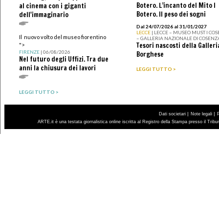
Botero. L’incanto del Mito I
al cinema con i giganti
Botero. Il peso dei sogni
dell'immaginario
Dal 24/07/2026 al 31/01/2027
LECCE
| LECCE – MUSEO MUST I CO
Il nuovo volto del museo fiorentino
– GALLERIA NAZIONALE DI COSENZ
Tesori nascosti della Galleri
">
FIRENZE
| 06/08/2026
Borghese
Nel futuro degli Uffizi. Tra due
anni la chiusura dei lavori
LEGGI TUTTO >
LEGGI TUTTO >
|
|
Dati societari
Note legali
ARTE.it è una testata giornalistica online iscritta al Registro della Stampa presso il Trib