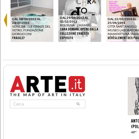
DAL 29/09/2012 AL
DAL 08/04/2013 AL
DAL 22/03/2014 AL
02/12/2012
28/07/2013
25/04/2014
BOLOGNA
|
MAMBO
VENEZIA
|
LE STANZE DEL
CITTÀ SANT'ANGELO
CARA DOMANI. OPERE DALLA
VETRO, FONDAZIONE
MUSEO LABORATORIO
COLLEZIONE ERNESTO
GIORGIO CINI
MANIFATTURA TABA
FRAGILE?
ESPOSITO
DÉRÈGLEMENT DES PA
ANTO
(POL