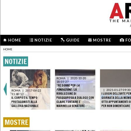
HOME
NOTIZIE
GUIDE
MOSTRE
F
HOME
NOTIZIE
ROMA
|
2020-10-20
18:03:27
TRE DONNE PER
LA
FONDAZIONE
: LA
|
2021-01-27 09:30
ROMA
|
2017-06-22
RIVOLUZIONE DI
I LUOGHI DELL'ARTE PE
11:40:13
IL CORPO E IL TEMPO
PASQUAROSA A DIALOGO CON
GIORNATA DELLA MEM
PROTAGONISTI ALLA
CLAIRE FONTAINE E
OTTO APPUNTAMENTI O
GALLERIA NAZIONALE
MARINELLA SENATORE
PER NON DIMENTICARE
MOSTRE