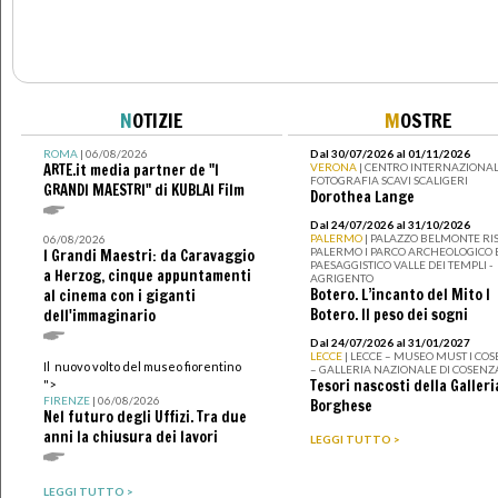
N
OTIZIE
M
OSTRE
ROMA
| 06/08/2026
Dal 30/07/2026 al 01/11/2026
ARTE.it media partner de "I
VERONA
| CENTRO INTERNAZIONAL
FOTOGRAFIA SCAVI SCALIGERI
GRANDI MAESTRI" di KUBLAI Film
Dorothea Lange
Dal 24/07/2026 al 31/10/2026
PALERMO
| PALAZZO BELMONTE RIS
06/08/2026
PALERMO I PARCO ARCHEOLOGICO 
I Grandi Maestri: da Caravaggio
PAESAGGISTICO VALLE DEI TEMPLI -
a Herzog, cinque appuntamenti
AGRIGENTO
Botero. L’incanto del Mito I
al cinema con i giganti
Botero. Il peso dei sogni
dell'immaginario
Dal 24/07/2026 al 31/01/2027
LECCE
| LECCE – MUSEO MUST I CO
Il nuovo volto del museo fiorentino
– GALLERIA NAZIONALE DI COSENZ
Tesori nascosti della Galleri
">
FIRENZE
| 06/08/2026
Borghese
Nel futuro degli Uffizi. Tra due
anni la chiusura dei lavori
LEGGI TUTTO >
LEGGI TUTTO >