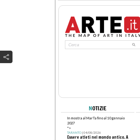
N
OTIZIE
In mostra al MarTa fino al 10 gennaio
2027
">
TARANTO
| 04/08/2026
Essere atleti nel mondo antico. A