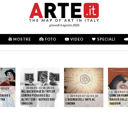
giovedì 6 agosto 2026
MOSTRE
FOTO
VIDEO
SPECIALI
|
2018-03-11 18:28:01
-03-09
NEL BACKSTAGE DI “HITLER
|
2019-03-1
ICASSO E
CONTRO PICASSO E GLI
COME UN ROMA
|
2019-03-07 22:01:10
STRA
ALTRI” CON L’AUTRICE DIDI
L’AGENDA DELL’ARTE AL
VIAGGIO SULLE
GNOCCHI
CINEMA
GAUGUIN