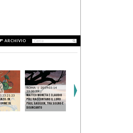
ARCHIVIO
ROMA
|
2019-03-14
23:30:39
MATTEO MONETA E CLAUDIO
1 23:21:23
|
2019-03-15 11:33:03
MILANO
NZO: IN
POLI RACCONTANO IL LORO
GAUGUIN A TAHITI. IL
11:43:04
 ORME DI
PAUL GAUGUIN, TRA SOGNO E
PARADISO PERDUTO - LA
ADRIANO GI
DISINCANTO
NOSTRA RECENSIONE
RACCONTO 