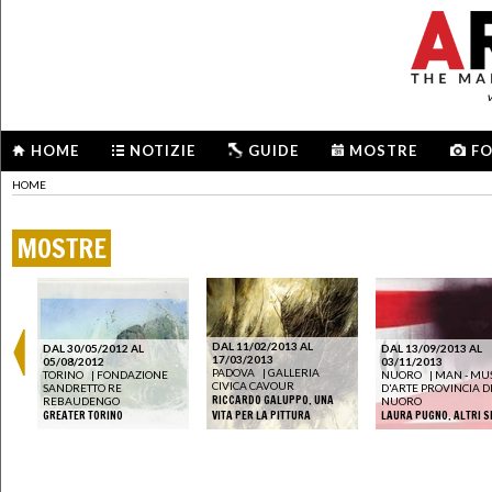
HOME
NOTIZIE
GUIDE
MOSTRE
F
HOME
MOSTRE
DAL 11/02/2013 AL
DAL 30/05/2012 AL
DAL 13/09/2013 AL
17/03/2013
05/08/2012
03/11/2013
PADOVA
|
GALLERIA
TORINO
|
FONDAZIONE
NUORO
|
MAN - MU
CIVICA CAVOUR
SANDRETTO RE
D'ARTE PROVINCIA D
RICCARDO GALUPPO. UNA
REBAUDENGO
NUORO
21
GREATER TORINO
VITA PER LA PITTURA
LAURA PUGNO. ALTRI S