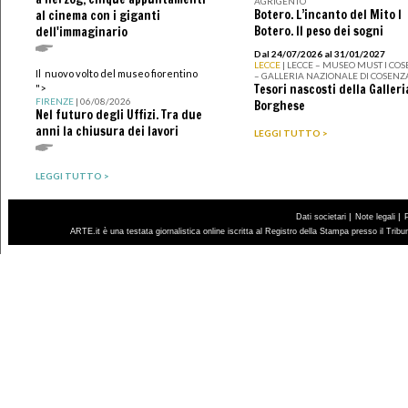
AGRIGENTO
Botero. L’incanto del Mito I
al cinema con i giganti
Botero. Il peso dei sogni
dell'immaginario
Dal 24/07/2026 al 31/01/2027
LECCE
| LECCE – MUSEO MUST I CO
Il nuovo volto del museo fiorentino
– GALLERIA NAZIONALE DI COSENZ
Tesori nascosti della Galleri
">
FIRENZE
| 06/08/2026
Borghese
Nel futuro degli Uffizi. Tra due
anni la chiusura dei lavori
LEGGI TUTTO >
LEGGI TUTTO >
|
|
Dati societari
Note legali
ARTE.it è una testata giornalistica online iscritta al Registro della Stampa presso il Trib