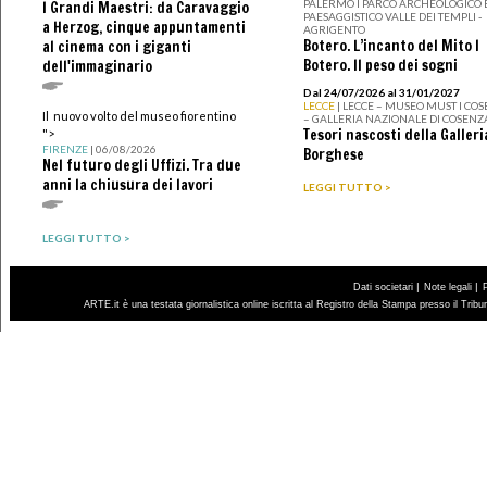
PALERMO I PARCO ARCHEOLOGICO 
I Grandi Maestri: da Caravaggio
PAESAGGISTICO VALLE DEI TEMPLI -
a Herzog, cinque appuntamenti
AGRIGENTO
Botero. L’incanto del Mito I
al cinema con i giganti
Botero. Il peso dei sogni
dell'immaginario
Dal 24/07/2026 al 31/01/2027
LECCE
| LECCE – MUSEO MUST I CO
Il nuovo volto del museo fiorentino
– GALLERIA NAZIONALE DI COSENZ
Tesori nascosti della Galleri
">
FIRENZE
| 06/08/2026
Borghese
Nel futuro degli Uffizi. Tra due
anni la chiusura dei lavori
LEGGI TUTTO >
LEGGI TUTTO >
|
|
Dati societari
Note legali
ARTE.it è una testata giornalistica online iscritta al Registro della Stampa presso il Trib