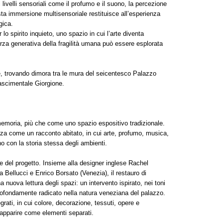
 livelli sensoriali come il profumo e il suono, la percezione
ta immersione multisensoriale restituisce all’esperienza
gica.
o spirito inquieto, uno spazio in cui l’arte diventa
rza generativa della fragilità umana può essere esplorata
, trovando dimora tra le mura del seicentesco Palazzo
nascimentale Giorgione.
moria, più che come uno spazio espositivo tradizionale.
nza come un racconto abitato, in cui arte, profumo, musica,
o con la storia stessa degli ambienti.
le del progetto. Insieme alla designer inglese Rachel
ra Bellucci e Enrico Borsato (Venezia), il restauro di
 nuova lettura degli spazi: un intervento ispirato, nei toni
profondamente radicato nella natura veneziana del palazzo.
rati, in cui colore, decorazione, tessuti, opere e
apparire come elementi separati.