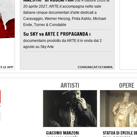
Dal 4 ottobre 2026 al
20 aprile 2027, ARTE.it accompagna nelle sale
italiane cinque documentari d'arte dedicati a
Caravaggio, Werner Herzog, Frida Kahlo, Michael
Ende, Turner & Constable
Su SKY va ARTE E PROPAGANDA
Il
documentario prodotto da ARTE.it in onda dal 2
agosto su Sky Arte
E LE APP
COMUNICATI STAMPA
>
ARTISTI
OPERE
GIACOMO MANZONI
STATUA DI ERCOLE D