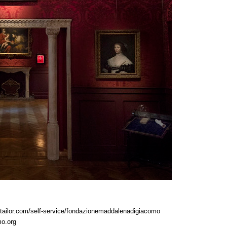
ettailor.com/self-service/fondazionemaddalenadigiacomo
o.org