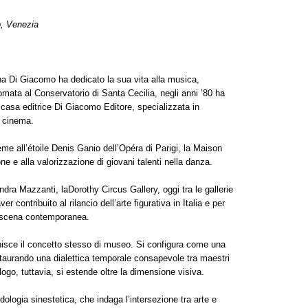
, Venezia
na Di Giacomo ha dedicato la sua vita alla musica,
iplomata al Conservatorio di Santa Cecilia, negli anni ’80 ha
a casa editrice Di Giacomo Editore, specializzata in
l cinema.
me all’étoile Denis Ganio dell’Opéra di Parigi, la Maison
e e alla valorizzazione di giovani talenti nella danza.
ndra Mazzanti, laDorothy Circus Gallery, oggi tra le gallerie
r contribuito al rilancio dell’arte figurativa in Italia e per
a scena contemporanea.
isce il concetto stesso di museo. Si configura come una
staurando una dialettica temporale consapevole tra maestri
ogo, tuttavia, si estende oltre la dimensione visiva.
logia sinestetica, che indaga l’intersezione tra arte e