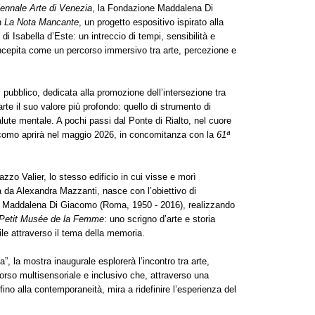
ennale Arte di Venezia
, la Fondazione Maddalena Di
on
La Nota Mancante
, un progetto espositivo ispirato alla
di Isabella d’Este: un intreccio di tempi, sensibilità e
cepita come un percorso immersivo tra arte, percezione e
 pubblico, dedicata alla promozione dell’intersezione tra
l’arte il suo valore più profondo: quello di strumento di
salute mentale. A pochi passi dal Ponte di Rialto, nel cuore
como aprirà nel maggio 2026, in concomitanza con la
61ª
azzo Valier, lo stesso edificio in cui visse e morì
a da Alexandra Mazzanti, nasce con l’obiettivo di
 di Maddalena Di Giacomo (Roma, 1950 - 2016), realizzando
Petit Musée de la Femme
: uno scrigno d’arte e storia
ile attraverso il tema della memoria.
”, la mostra inaugurale esplorerà l’incontro tra arte,
orso multisensoriale e inclusivo che, attraverso una
fino alla contemporaneità, mira a ridefinire l’esperienza del