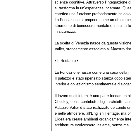
scienze cognitive. Attraverso l’integrazione di
si trasforma in un’esperienza incarnata. Ques
estetica una funzione profondamente psicolo
La Fondazione si propone come un rifugio per l
strumento di benessere mentale e in cui la fo
in sicurezza.
La scelta di Venezia nasce da questa visione
Valier, storicamente associato al Maestro ri
• Il Restauro •
La Fondazione nasce come una casa della me
Il palazzo è stato ripensato stanza dopo sta
interior e collezionismo sentimentale dialogan
Il lavoro sugli interni è una parte fondamenta
Chudley, con il contributo degli architetti Lau
Palazzo Valier è stato realizzato cercando una
e nelle atmosfere, all’English Heritage, ma 
L’idea era creare ambienti organicamente integ
architettura evolvessero insieme, senza mai 