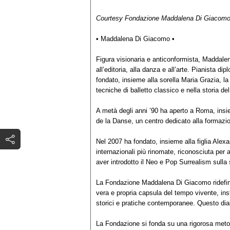
Courtesy Fondazione Maddalena Di Giacomo
• Maddalena Di Giacomo •
Figura visionaria e anticonformista, Maddale
all’editoria, alla danza e all’arte. Pianista d
fondato, insieme alla sorella Maria Grazia, l
tecniche di balletto classico e nella storia de
A metà degli anni ’90 ha aperto a Roma, insie
de la Danse, un centro dedicato alla formazion
Nel 2007 ha fondato, insieme alla figlia Alexa
internazionali più rinomate, riconosciuta per ave
aver introdotto il Neo e Pop Surrealism sull
La Fondazione Maddalena Di Giacomo ridefin
vera e propria capsula del tempo vivente, in
storici e pratiche contemporanee. Questo dial
La Fondazione si fonda su una rigorosa metodo