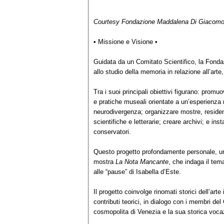
Courtesy Fondazione Maddalena Di Giacomo
• Missione e Visione •
Guidata da un Comitato Scientifico, la Fonda
allo studio della memoria in relazione all’arte
Tra i suoi principali obiettivi figurano: promu
e pratiche museali orientate a un’esperienza m
neurodivergenza; organizzare mostre, residenz
scientifiche e letterarie; creare archivi; e in
conservatori.
Questo progetto profondamente personale, una
mostra
La Nota Mancante
, che indaga il tem
alle “pause” di Isabella d’Este.
Il progetto coinvolge rinomati storici dell’arte
contributi teorici, in dialogo con i membri del
cosmopolita di Venezia e la sua storica vocaz