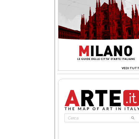
VEDI TUTT
>