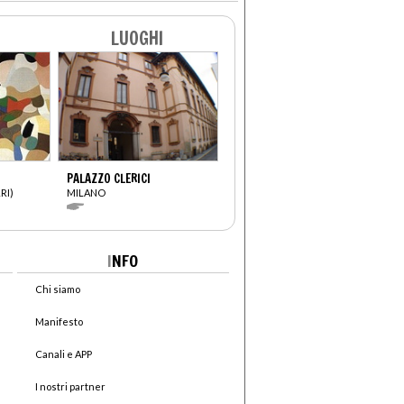
LUOGHI
PALAZZO CLERICI
RI)
MILANO
I
NFO
Chi siamo
Manifesto
Canali e APP
I nostri partner