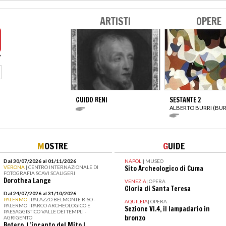
ARTISTI
OPERE
GUIDO RENI
SESTANTE 2
ALBERTO BURRI (BUR
M
OSTRE
G
UIDE
Dal 30/07/2026 al 01/11/2026
NAPOLI
|
MUSEO
VERONA
| CENTRO INTERNAZIONALE DI
Sito Archeologico di Cuma
FOTOGRAFIA SCAVI SCALIGERI
Dorothea Lange
VENEZIA
|
OPERA
Gloria di Santa Teresa
Dal 24/07/2026 al 31/10/2026
PALERMO
| PALAZZO BELMONTE RISO -
AQUILEIA
|
OPERA
PALERMO I PARCO ARCHEOLOGICO E
Sezione VI.4, il lampadario in
PAESAGGISTICO VALLE DEI TEMPLI -
bronzo
AGRIGENTO
Botero. L’incanto del Mito I