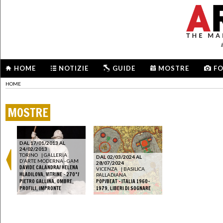
HOME
NOTIZIE
GUIDE
MOSTRE
F
HOME
MOSTRE
DAL 17/01/2013 AL
24/02/2013
TORINO
|
GALLERIA
DAL 02/03/2024 AL
D'ARTE MODERNA - GAM
28/07/2024
DAVIDE CALANDRA/ HELENA
VICENZA
|
BASILICA
HLADILOVA. VITRINE - 270°/
PALLADIANA
PIETRO GALLINA. OMBRE,
POP/BEAT – ITALIA 1960-
PROFILI, IMPRONTE
1979. LIBERI DI SOGNARE