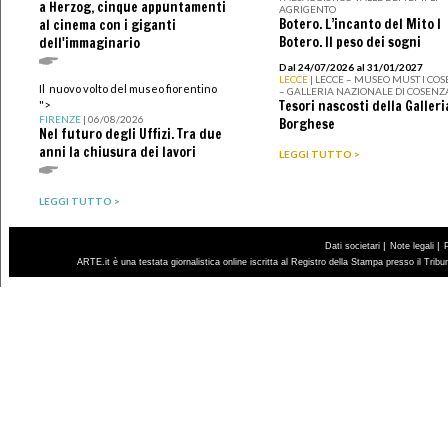
a Herzog, cinque appuntamenti
AGRIGENTO
Botero. L’incanto del Mito I
al cinema con i giganti
Botero. Il peso dei sogni
dell'immaginario
Dal 24/07/2026 al 31/01/2027
LECCE
| LECCE – MUSEO MUST I CO
Il nuovo volto del museo fiorentino
– GALLERIA NAZIONALE DI COSENZ
Tesori nascosti della Galleri
">
FIRENZE
| 06/08/2026
Borghese
Nel futuro degli Uffizi. Tra due
anni la chiusura dei lavori
LEGGI TUTTO >
LEGGI TUTTO >
|
|
Dati societari
Note legali
ARTE.it è una testata giornalistica online iscritta al Registro della Stampa presso il Trib