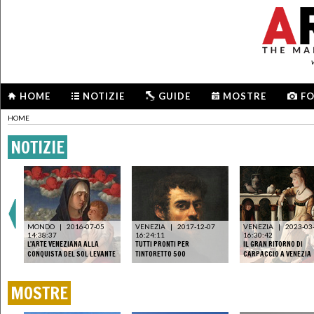
HOME
NOTIZIE
GUIDE
MOSTRE
F
HOME
NOTIZIE
MONDO
|
2016-07-05
VENEZIA
|
2017-12-07
VENEZIA
|
2023-03
14:38:37
16:24:11
16:30:42
L'ARTE VENEZIANA ALLA
TUTTI PRONTI PER
IL GRAN RITORNO DI
CONQUISTA DEL SOL LEVANTE
TINTORETTO 500
CARPACCIO A VENEZIA
MOSTRE