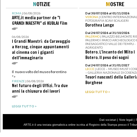
N
OTIZIE
M
OSTRE
ROMA
| 06/08/2026
Dal 30/07/2026 al 01/11/2026
ARTE.it media partner de "I
VERONA
| CENTRO INTERNAZIONAL
FOTOGRAFIA SCAVI SCALIGERI
GRANDI MAESTRI" di KUBLAI Film
Dorothea Lange
Dal 24/07/2026 al 31/10/2026
PALERMO
| PALAZZO BELMONTE RIS
06/08/2026
PALERMO I PARCO ARCHEOLOGICO 
I Grandi Maestri: da Caravaggio
PAESAGGISTICO VALLE DEI TEMPLI -
a Herzog, cinque appuntamenti
AGRIGENTO
Botero. L’incanto del Mito I
al cinema con i giganti
Botero. Il peso dei sogni
dell'immaginario
Dal 24/07/2026 al 31/01/2027
LECCE
| LECCE – MUSEO MUST I CO
Il nuovo volto del museo fiorentino
– GALLERIA NAZIONALE DI COSENZ
Tesori nascosti della Galleri
">
FIRENZE
| 06/08/2026
Borghese
Nel futuro degli Uffizi. Tra due
anni la chiusura dei lavori
LEGGI TUTTO >
LEGGI TUTTO >
|
|
Dati societari
Note legali
ARTE.it è una testata giornalistica online iscritta al Registro della Stampa presso il Trib