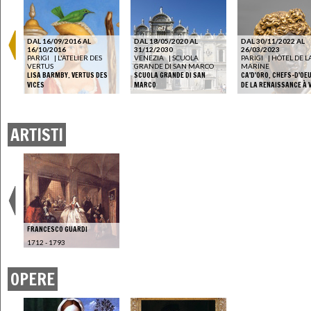
DAL 16/09/2016 AL
DAL 18/05/2020 AL
DAL 30/11/2022 AL
16/10/2016
31/12/2030
26/03/2023
PARIGI
|
L'ATELIER DES
VENEZIA
|
SCUOLA
PARIGI
|
HÔTEL DE L
VERTUS
GRANDE DI SAN MARCO
MARINE
LISA BARMBY. VERTUS DES
SCUOLA GRANDE DI SAN
CA'D'ORO, CHEFS-D'OE
VICES
MARCO
DE LA RENAISSANCE À 
ARTISTI
FRANCESCO GUARDI
1712 - 1793
OPERE