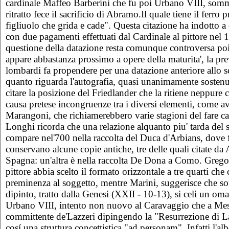
cardinale Maffeo Barberini che fu poi Urbano VIII, sommo
ritratto fece il sacrificio di Abramo.Il quale tiene il ferro 
figliuolo che grida e cade". Questa citazione ha indotto a 
con due pagamenti effettuati dal Cardinale al pittore nel
questione della datazione resta comunque controversa poic
appare abbastanza prossimo a opere della maturita', la pr
lombardi fa propendere per una datazione anteriore allo s
quanto riguarda l'autografia, quasi unanimamente sostenut
citare la posizione del Friedlander che la ritiene neppure 
causa pretese incongruenze tra i diversi elementi, come av
Marangoni, che richiamerebbero varie stagioni del fare ca
Longhi ricorda che una relazione alquanto piu' tarda del s
compare nel'700 nella raccolta del Duca d'Arbians, dove f
conservano alcune copie antiche, tre delle quali citate da
Spagna: un'altra è nella raccolta De Dona a Como. Grego
pittore abbia scelto il formato orizzontale a tre quarti che
preminenza al soggetto, mentre Marini, suggerisce che sot
dipinto, tratto dalla Genesi (XXII - 10-13), si celi un om
Urbano VIII, intento non nuovo al Caravaggio che a Mess
committente de'Lazzeri dipingendo la "Resurrezione di L
cosí una struttura concettistica "ad personam". Infatti l'al