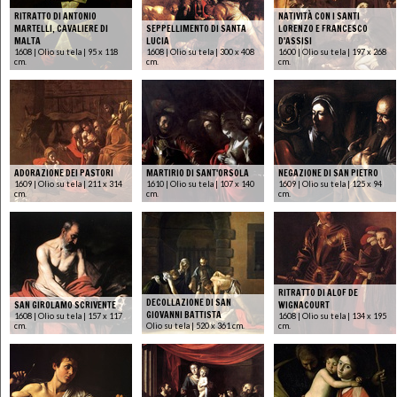
RITRATTO DI ANTONIO
NATIVITÀ CON I SANTI
MARTELLI, CAVALIERE DI
SEPPELLIMENTO DI SANTA
LORENZO E FRANCESCO
MALTA
LUCIA
D'ASSISI
1608 | Olio su tela | 95 x 118
1608 | Olio su tela | 300 x 408
1600 | Olio su tela | 197 x 268
cm.
cm.
cm.
ADORAZIONE DEI PASTORI
MARTIRIO DI SANT'ORSOLA
NEGAZIONE DI SAN PIETRO
1609 | Olio su tela | 211 x 314
1610 | Olio su tela | 107 x 140
1609 | Olio su tela | 125 x 94
cm.
cm.
cm.
RITRATTO DI ALOF DE
DECOLLAZIONE DI SAN
SAN GIROLAMO SCRIVENTE
WIGNACOURT
GIOVANNI BATTISTA
1608 | Olio su tela | 157 x 117
1608 | Olio su tela | 134 x 195
cm.
Olio su tela | 520 x 361 cm.
cm.