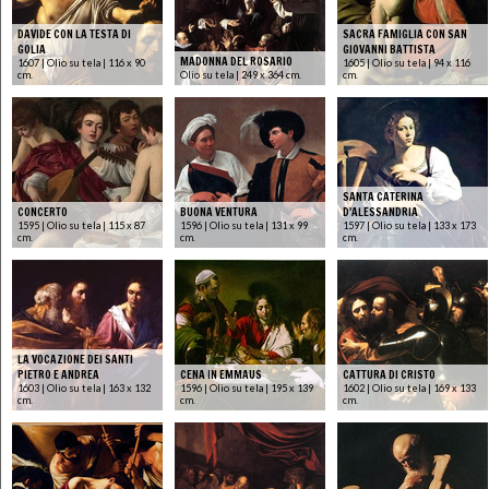
DAVIDE CON LA TESTA DI
SACRA FAMIGLIA CON SAN
GOLIA
GIOVANNI BATTISTA
MADONNA DEL ROSARIO
1607 | Olio su tela | 116 x 90
1605 | Olio su tela | 94 x 116
cm.
Olio su tela | 249 x 364 cm.
cm.
SANTA CATERINA
CONCERTO
BUONA VENTURA
D'ALESSANDRIA
1595 | Olio su tela | 115 x 87
1596 | Olio su tela | 131 x 99
1597 | Olio su tela | 133 x 173
cm.
cm.
cm.
LA VOCAZIONE DEI SANTI
PIETRO E ANDREA
CENA IN EMMAUS
CATTURA DI CRISTO
1603 | Olio su tela | 163 x 132
1596 | Olio su tela | 195 x 139
1602 | Olio su tela | 169 x 133
cm.
cm.
cm.