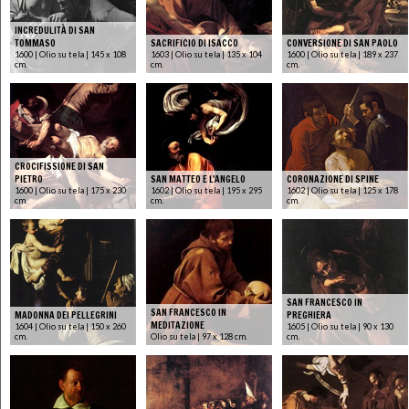
INCREDULITÀ DI SAN
TOMMASO
SACRIFICIO DI ISACCO
CONVERSIONE DI SAN PAOLO
1600 | Olio su tela | 145 x 108
1603 | Olio su tela | 135 x 104
1600 | Olio su tela | 189 x 237
cm.
cm.
cm.
CROCIFISSIONE DI SAN
PIETRO
SAN MATTEO E L'ANGELO
CORONAZIONE DI SPINE
1600 | Olio su tela | 175 x 230
1602 | Olio su tela | 195 x 295
1602 | Olio su tela | 125 x 178
cm.
cm.
cm.
SAN FRANCESCO IN
SAN FRANCESCO IN
MADONNA DEI PELLEGRINI
PREGHIERA
MEDITAZIONE
1604 | Olio su tela | 150 x 260
1605 | Olio su tela | 90 x 130
cm.
Olio su tela | 97 x 128 cm.
cm.