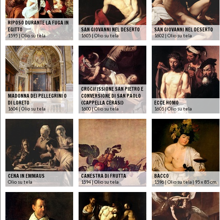
RIPOSO DURANTE LA FUGA IN
EGITTO
SAN GIOVANNI NEL DESERTO
SAN GIOVANNI NEL DESERTO
1595 | Olio su tela
1605 | Olio su tela
1602 | Olio su tela
CROCIFISSIONE SAN PIETRO E
MADONNA DEI PELLEGRINI O
CONVERSIONE DI SAN PAOLO
DI LORETO
(CAPPELLA CERASI)
ECCE HOMO
1604 | Olio su tela
1600 | Olio su tela
1605 | Olio su tela
CENA IN EMMAUS
CANESTRA DI FRUTTA
BACCO
Olio su tela
1594 | Olio su tela
1596 | Olio su tela | 95 x 85 cm.