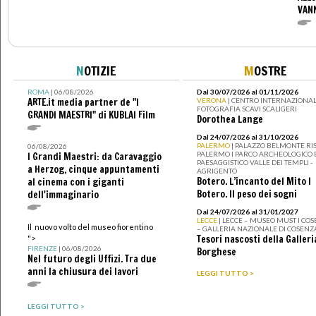
VANN
N
OTIZIE
M
OSTRE
ROMA
| 06/08/2026
Dal 30/07/2026 al 01/11/2026
ARTE.it media partner de "I
VERONA
| CENTRO INTERNAZIONAL
FOTOGRAFIA SCAVI SCALIGERI
GRANDI MAESTRI" di KUBLAI Film
Dorothea Lange
Dal 24/07/2026 al 31/10/2026
PALERMO
| PALAZZO BELMONTE RIS
06/08/2026
PALERMO I PARCO ARCHEOLOGICO 
I Grandi Maestri: da Caravaggio
PAESAGGISTICO VALLE DEI TEMPLI -
a Herzog, cinque appuntamenti
AGRIGENTO
Botero. L’incanto del Mito I
al cinema con i giganti
Botero. Il peso dei sogni
dell'immaginario
Dal 24/07/2026 al 31/01/2027
LECCE
| LECCE – MUSEO MUST I CO
Il nuovo volto del museo fiorentino
– GALLERIA NAZIONALE DI COSENZ
Tesori nascosti della Galleri
">
FIRENZE
| 06/08/2026
Borghese
Nel futuro degli Uffizi. Tra due
anni la chiusura dei lavori
LEGGI TUTTO >
LEGGI TUTTO >