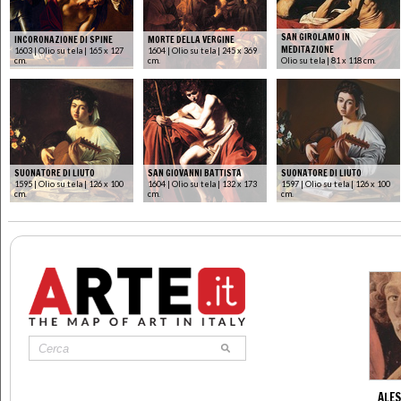
SAN GIROLAMO IN
INCORONAZIONE DI SPINE
MORTE DELLA VERGINE
MEDITAZIONE
1603 | Olio su tela | 165 x 127
1604 | Olio su tela | 245 x 369
cm.
cm.
Olio su tela | 81 x 118 cm.
SUONATORE DI LIUTO
SAN GIOVANNI BATTISTA
SUONATORE DI LIUTO
1595 | Olio su tela | 126 x 100
1604 | Olio su tela | 132 x 173
1597 | Olio su tela | 126 x 100
cm.
cm.
cm.
ALES