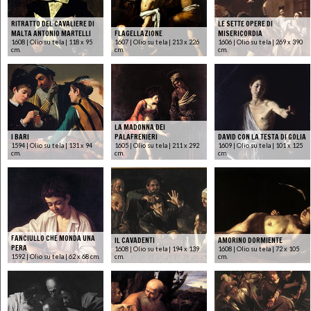
RITRATTO DEL CAVALIERE DI
LE SETTE OPERE DI
MALTA ANTONIO MARTELLI
FLAGELLAZIONE
MISERICORDIA
1608 | Olio su tela | 118 x 95
1607 | Olio su tela | 213 x 226
1606 | Olio su tela | 269 x 390
cm.
cm.
cm.
LA MADONNA DEI
I BARI
PALAFRENIERI
DAVID CON LA TESTA DI GOLIA
1594 | Olio su tela | 131 x 94
1605 | Olio su tela | 211 x 292
1609 | Olio su tela | 101 x 125
cm.
cm.
cm.
FANCIULLO CHE MONDA UNA
IL CAVADENTI
AMORINO DORMIENTE
PERA
1608 | Olio su tela | 194 x 139
1608 | Olio su tela | 72 x 105
1592 | Olio su tela | 62 x 68 cm.
cm.
cm.