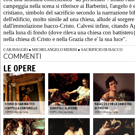
campeggia nella scena si riferisce ai Barberini, l'angelo è
cristiano, simbolo del sacrificio secondo la narrrazione bi
dell'edificio, molto simile ad una chiesa, allude al sorgere
dall'immolazione Isacco-Cristo. Calvesi infine, citando Ag
nella luna di fondo (dove rileva una chiesa con battistero)
nella chiesa di Cristo e nella Grazia che e' la sua luce".
CARAVAGGIO
●
MICHELANGELO MERISI
●
SACRIFICIO DI ISACCO
COMMENTI
LE OPERE
STORIE DI SAN MATTEO
RAGAZZO CON LA CANESTRA
(CAPPELLA CONTARELLI)
GIUDITTA E OLOFERNE
DI FRUTTA
1599 | Olio su tela
1599 | Olio su tela
1593 | Olio su tela